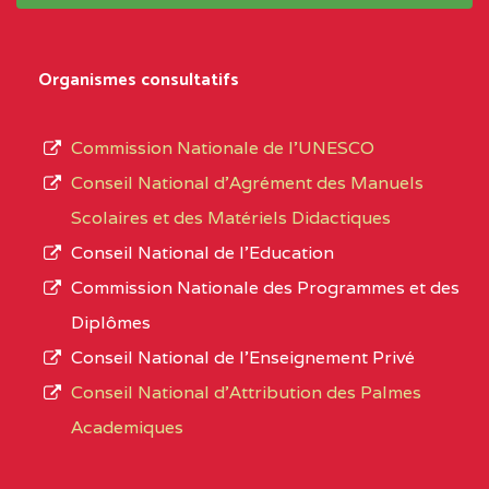
système,
CENTRE
COLLEGE
5JK
le
D'ENSEIGNEMENT
Organismes consultatifs
type
GENERAL ET
d’enseignement
PROFESSIONNEL
Commission Nationale de l’UNESCO
autorisé
(CEGEP) STE FOI BP
Conseil National d’Agrément des Manuels
et
:4740 YAOUNDE
Scolaires et des Matériels Didactiques
le
Conseil National de l’Education
CENTRE
COLLEGE PANAFRICAIN
5JK
numéro
Commission Nationale des Programmes et des
DE L'EXCELLENCE BP
d’immatriculation.
Diplômes
:4447 YAOUNDE
Conseil National de l’Enseignement Privé
L’offre
CENTRE
COLLEGE PRIVE
5JK
Conseil National d'Attribution des Palmes
d’éducation
CATHOLIQUE
Academiques
de
D'ENSEIGNEMENT
l’Enseignement