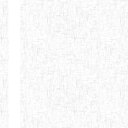
Etablissements
d'enseignement
secondaire
technique
et
professionnel
ESTP
Etablissements
d'enseignement