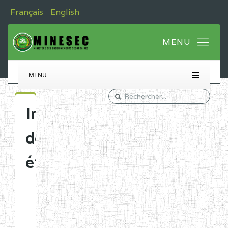
Français
English
MENU
Immatriculation
des
établissements
Etablissements