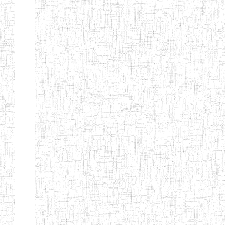
d'enseignement
normal
ENI
Chercher:
Effacer les filtres
Denomination
Type