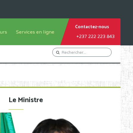
Contactez-nous
urs
Services en ligne
+237 222 223 843
tème francophone
Orientation Conseil
tème anglophone
Gestion du Personnel
Gestion du matricule des
élèves
les
Demande d'actes certificatifs
Le Ministre
Demande de subvention
Acceder au Mail pro