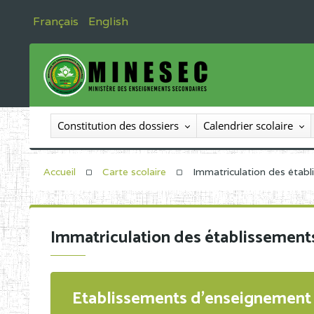
Français
English
Constitution des dossiers
Calendrier scolaire
Accueil
Carte scolaire
Immatriculation des étab
Immatriculation des établissement
Etablissements d'enseignement