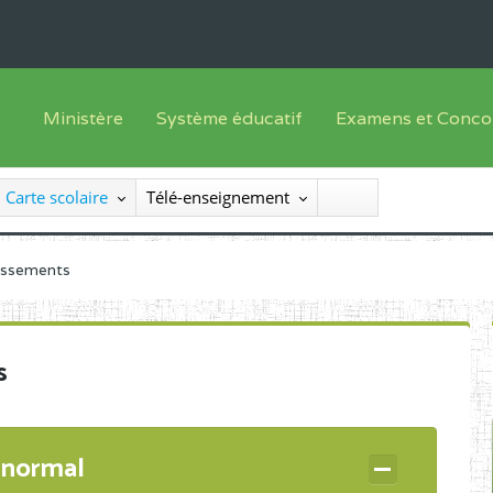
Ministère
Système éducatif
Examens et Conco
Sous sys
Le Ministre
Offre de formation
Inscriptions
Carte scolaire
Télé-enseignement
Sous sys
Le SEESEN
Progammes d'études
Liste des candidats
Inspection Générale des Services
Manuels scolaires
Résultats
lissements
Inspection Générale des Enseignements
Diplômes disponib
Administration Centrale
s
Services Déconcentrés
Organigramme
 normal