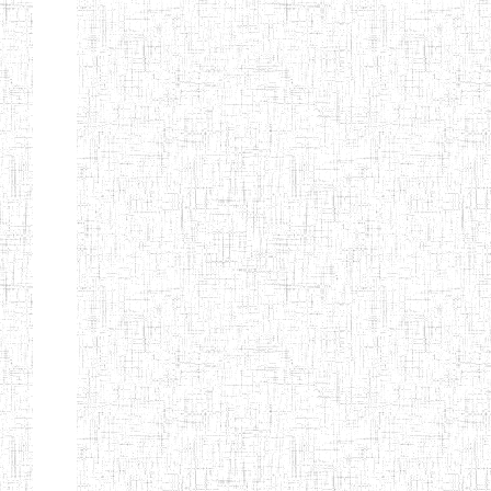
BILINGUE DE
MOKOLO
Page 7 sur 13 Total: 307
Afficher
Début
Préc.
2
3
4
5
6
7
Suivant
Fin
Etablissements
d'enseignement