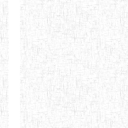
d'enseignement
normal
ENI
Chercher:
Effacer les filtres
Denomination
Type