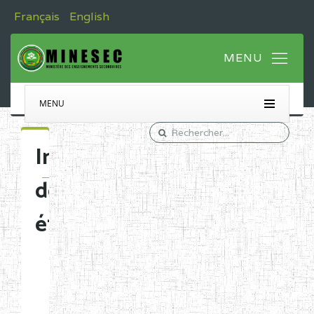
Français
English
MENU
Immatriculation
des
établissements
Etablissements