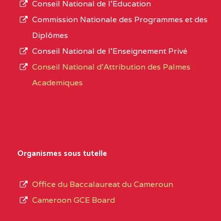
Conseil National de l’Education
numéro
0CN1TEFD101094115
(1)
Commission Nationale des Programmes et des
d’immatriculation.
Diplômes
EXTREME-
CETIC DE PETTE
0CN
Conseil National de l’Enseignement Privé
L’offre
NORD
Conseil National d'Attribution des Palmes
d’éducation
0EI1TEFD100495110
(1)
Academiques
de
l’Enseignement
EXTREME-
CETIC DE GOULFEY
0EI
Secondaire
NORD
Général
0EK1TEFD110526096
(1)
au
Organismes sous tutelle
terme
EXTREME-
LYCEE TECHNIQUE DE
0EK
des
Office du Baccalaureat du Cameroun
NORD
KOUSSERI
opérations
Cameroon GCE Board
d’immatriculation
0EL1TEFD100503113
(1)