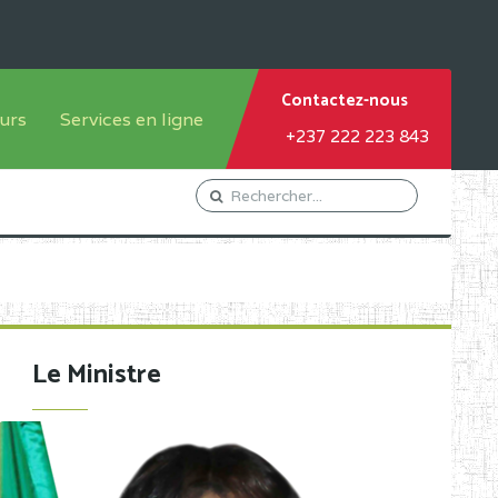
Contactez-nous
urs
Services en ligne
+237 222 223 843
tème francophone
Orientation Conseil
tème anglophone
Gestion du Personnel
Gestion du matricule des
élèves
les
Demande d'actes certificatifs
Le Ministre
Demande de subvention
Acceder au Mail pro