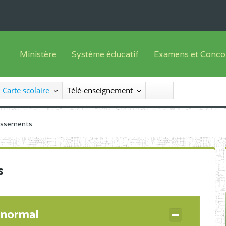
Ministère
Système éducatif
Examens et Conco
Sous sys
Le Ministre
Offre de formation
Inscriptions
Carte scolaire
Télé-enseignement
Sous sys
Le SEESEN
Progammes d'études
Liste des candidats
Inspection Générale des Services
Manuels scolaires
Résultats
lissements
Inspection Générale des Enseignements
Diplômes disponib
Administration Centrale
s
Services Déconcentrés
Organigramme
 normal