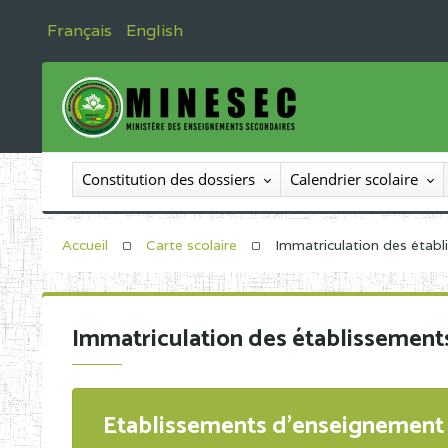
Français
English
Constitution des dossiers
Calendrier scolaire
Accueil
Carte scolaire
Immatriculation des étab
Immatriculation des établissement
Etablissements d'enseignement