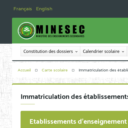
Français
English
Constitution des dossiers
Calendrier scolaire
Accueil
Carte scolaire
Immatriculation des étab
Immatriculation des établissement
Etablissements d'enseignement