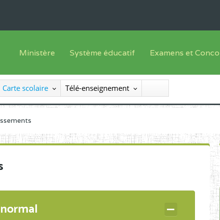
Ministère
Système éducatif
Examens et Conco
Sous sys
Le Ministre
Offre de formation
Inscriptions
Carte scolaire
Télé-enseignement
Sous sys
Le SEESEN
Progammes d'études
Liste des candidats
Inspection Générale des Services
Manuels scolaires
Résultats
lissements
Inspection Générale des Enseignements
Diplômes disponib
Administration Centrale
s
Services Déconcentrés
Organigramme
 normal