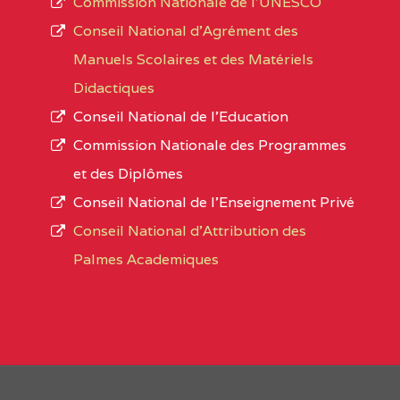
Commission Nationale de l’UNESCO
Noms
Conseil National d’Agrément des
L’offre d’éducation de
l’Enseignement Secon
Localité
Manuels Scolaires et des Matériels
d’immatriculation du mois de septembre 2020
Didactiques
suit :
Conseil National de l’Education
Région
Noms
1950 établissements publics
fonctionnels
Commission Nationale des Programmes
895 CES dont 86 Bilingues
et des Diplômes
0CC1TEFD100484110
(1)
1055 Lycées dont 351 Bilingues
Conseil National de l’Enseignement Privé
72 établissements avec section bilingue 
EXTREME-
CETIC DE BOGO
Conseil National d'Attribution des
NORD
Palmes Academiques
1358 établissements privés
, soit :
0CE1TEFD100489113
994 établissements privés laïcs
(1)
190 établissements privés catholiques
EXTREME-
CETIC DE DARGALA
88 établissements privés protestants
NORD
44 établissements privés islamiques.