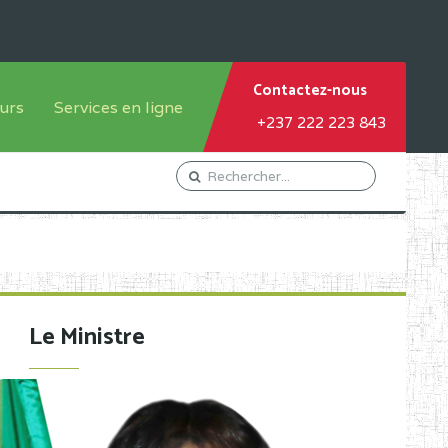
Contactez-nous
urs
Services en ligne
+237 222 223 843
tème francophone
Orientation Conseil
tème anglophone
Gestion du Personnel
Gestion du matricule des
élèves
les
Demande d'actes certificatifs
Le Ministre
Demande de subvention
Acceder au Mail pro