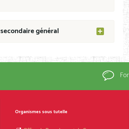
secondaire général
ESEC/CAB du 21 mars 2011 portant ouverture
s d’Enseignement Secondaire et Normal (RNE),
Fo
s régulièrement immatriculés et inscrits au
rtées à la connaissance du grand public.
épartement et Arrondissement ; suivent les
sformation et d’ouverture, le nom du fondateur
Organismes sous tutelle
t, le sous-système, le type d’enseignement