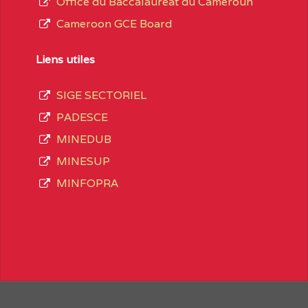
Office du Baccalaureat du Cameroun
Cameroon GCE Board
daire Général
au terme des opérations
 compte 3408 structures réparties ainsi qu’il
Liens utiles
SIGE SECTORIEL
Matricule
, soit :
PADESCE
MINEDUB
MINESUP
spéciale
0CC1TEFD100484110
MINFOPRA
0CE1TEFD100489113