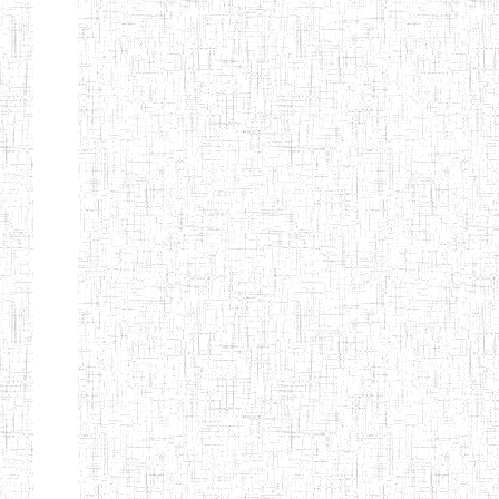
d'enseignement
normal
ENI
Chercher:
Effacer les filtres
Denomination
Type