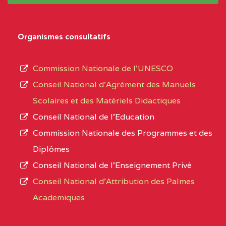
système,
CENTRE
COLLEGE
5JK
le
D'ENSEIGNEMENT
Organismes consultatifs
type
GENERAL ET
d’enseignement
PROFESSIONNEL
Commission Nationale de l’UNESCO
autorisé
(CEGEP) STE FOI BP
Conseil National d’Agrément des Manuels
et
:4740 YAOUNDE
Scolaires et des Matériels Didactiques
le
Conseil National de l’Education
CENTRE
COLLEGE PANAFRICAIN
5JK
numéro
Commission Nationale des Programmes et des
DE L'EXCELLENCE BP
d’immatriculation.
Diplômes
:4447 YAOUNDE
Conseil National de l’Enseignement Privé
L’offre
CENTRE
COLLEGE PRIVE
5JK
Conseil National d'Attribution des Palmes
d’éducation
CATHOLIQUE
Academiques
de
D'ENSEIGNEMENT
l’Enseignement