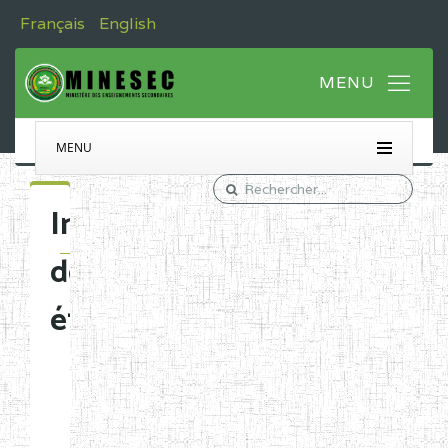
Français
English
MENU
Immatriculation
des
établissements
Etablissements