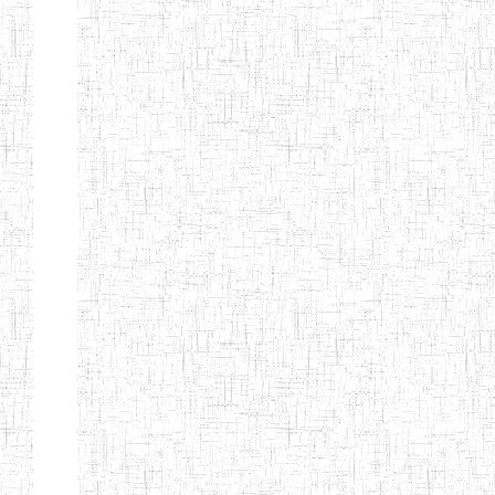
Etablissements
d'enseignement
secondaire
technique
et
professionnel
ESTP
Etablissements
d'enseignement