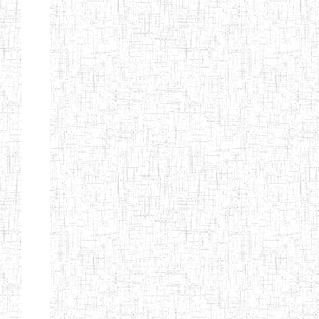
ENIEG BERYLA
06/06/2014
ENIEG
Privé
ENIEG
28/08/2009
ENIEG
Privé
L'EXCELLENCE
ENIEG DES
10/07/2001
ENIEG
Privé
NATIONS
ENIET PAUL
23/07/2014
ENIET
Privé
MOMO
ENIEG PRIVEE
10/07/2008
ENIEG
Privé
TCHEB'S
ENIEG PRIVEE
12/07/2019
ENIEG
Privé