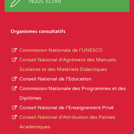
Nous Ecrire
:33853 YAOUNDE
sous-
système,
CENTRE
COLLEGE
5JK
le
D'ENSEIGNEMENT
Organismes consultatifs
type
GENERAL ET
d’enseignement
PROFESSIONNEL
Commission Nationale de l’UNESCO
autorisé
(CEGEP) STE FOI BP
Conseil National d’Agrément des Manuels
et
:4740 YAOUNDE
Scolaires et des Matériels Didactiques
le
Conseil National de l’Education
CENTRE
COLLEGE PANAFRICAIN
5JK
numéro
Commission Nationale des Programmes et des
DE L'EXCELLENCE BP
d’immatriculation.
Diplômes
:4447 YAOUNDE
Conseil National de l’Enseignement Privé
L’offre
CENTRE
COLLEGE PRIVE
5JK
Conseil National d'Attribution des Palmes
d’éducation
CATHOLIQUE
Academiques
de