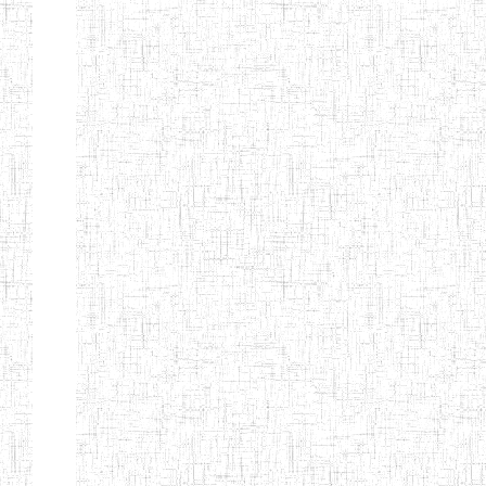
EDUCATION
ENIEG PRIVEE
20/08/2015
ENIEG
Privé
MERE
THERESA
ENIEG COSBIE
28/08/2009
ENIEG
Privé
ENIEG STAR
28/12/2007
ENIEG
Privé
ENIEG MEVEC
02/07/2012
ENIEG
Privé
Page 2 sur 13 Total: 307
Afficher
Début
Préc.
1
2
3
4
5
6