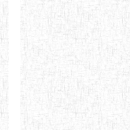
BILINGUE
INCLUSIVE
LOUIS
BRAILLE DU
CJARC
ENIEG LA
28/12/2007
ENIEG
Privé
PENSEE
ENIEG PRIVEE
28/08/2009
ENIEG
Privé
AIME-CESAIRE
ENIEG
03/06/2014
ENIEG
Privé
SIANTOU
ENIEG LA
26/05/2014
ENIEG
Privé