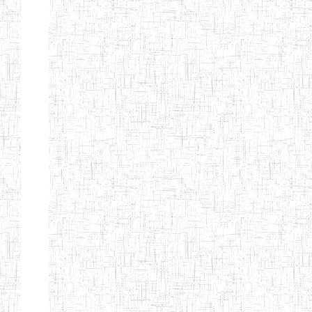
FIERTE
ENIEG TAGA
02/09/2014
ENIEG
Privé
ENIET
04/02/2014
ENIET
Privé
SIANTOU
ENIEG PRIVEE
28/08/2009
ENIEG
Privé
GOLDEN
ENIEG
28/12/2007
ENIEG
Privé
BILINGUE LE
GRAND
ENIEG
15/04/2014
ENIEG
Privé
BILINGUE
VIVA