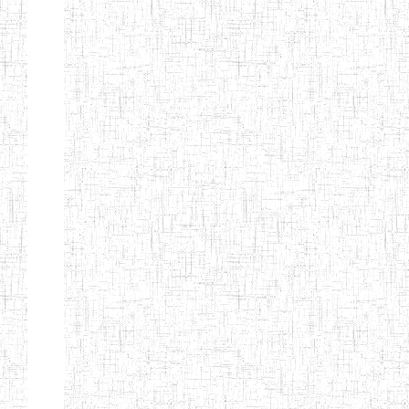
Suivant
Fin
Etablissements
d'enseignement
secondaire
technique
et
professionnel
ESTP
Etablissements