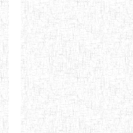
ENIEG
10/07/2000
ENIEG
Privé
BILINGUE
MATSIAZE
ENPIEG
20/08/2015
ENIEG
Privé
BILINGUE
SENTTI-IBES
ENIEG PRIVEE
06/06/2016
ENIEG
Privé
BILINGUE LES
ROSSIGNOLS
MAJORS
ENI PRIVEE
22/09/2000
ENIEG
Privé
LAIQUE