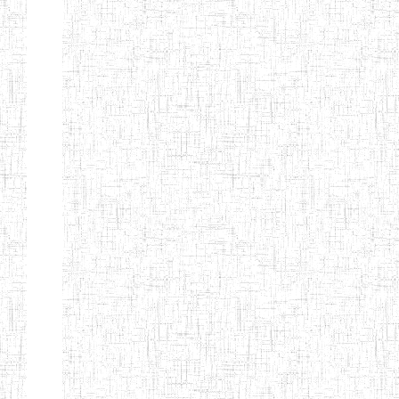
Nature
Arrondissement
Denomination
Création
Type
Natur
ENIEG LES
25/09/1995
ENIEG
Privé
MOINILLONS
ENPIEG
10/10/2013
ENIEG
Privé
BILINGUE
MAGAWATI