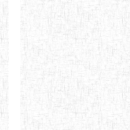
d'enseignement
normal
ENI
Chercher:
Effacer les filtres
Denomination
Type