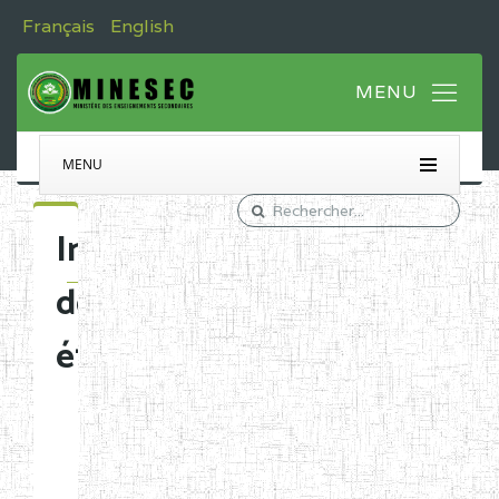
Français
English
MENU
Immatriculation
des
établissements
Etablissements