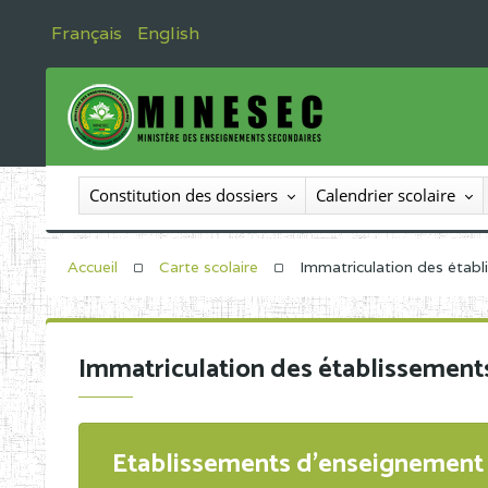
Français
English
Constitution des dossiers
Calendrier scolaire
Accueil
Carte scolaire
Immatriculation des étab
Immatriculation des établissement
Etablissements d'enseignement