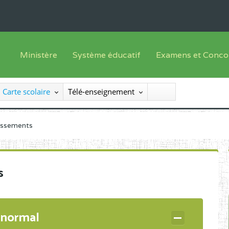
Ministère
Système éducatif
Examens et Conco
Sous sys
Le Ministre
Offre de formation
Inscriptions
Carte scolaire
Télé-enseignement
Sous sys
Le SEESEN
Progammes d'études
Liste des candidats
Inspection Générale des Services
Manuels scolaires
Résultats
lissements
Inspection Générale des Enseignements
Diplômes disponib
Administration Centrale
s
Services Déconcentrés
Organigramme
 normal