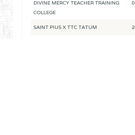
DIVINE MERCY TEACHER TRAINING
0
COLLEGE
SAINT PIUS X TTC TATUM
2
ST PIUS X TECHNICAL TEACHER
0
TRAINING COLLEGE TATUM
NIGHTINGALE TEACHER TRAINING
2
COLLEGE
CHRIST THE KING TEACHER TRAINING
0
COLLEGE
ITCIG SENTTI
1
CAMEROON INCLUSIVE SPECIAL
2