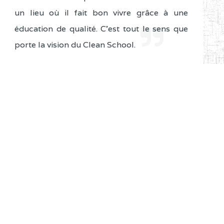
un lieu où il fait bon vivre grâce à une
éducation de qualité. C'est tout le sens que
porte la vision du Clean School.
Ecrire au Ministre
Discours
Agenda du Ministre
No events
Evènements