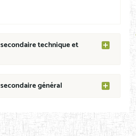
secondaire technique et
secondaire général
ESEC/CAB du 21 mars 2011 portant ouverture
s d’Enseignement Secondaire et Normal (RNE),
s régulièrement immatriculés et inscrits au