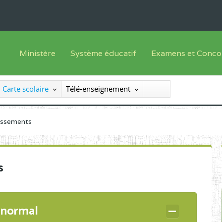
Ministère
Système éducatif
Examens et Conco
Sous sys
Le Ministre
Offre de formation
Inscriptions
Carte scolaire
Télé-enseignement
Sous sys
Le SEESEN
Progammes d'études
Liste des candidats
Inspection Générale des Services
Manuels scolaires
Résultats
lissements
Inspection Générale des Enseignements
Diplômes disponib
Administration Centrale
s
Services Déconcentrés
Organigramme
 normal