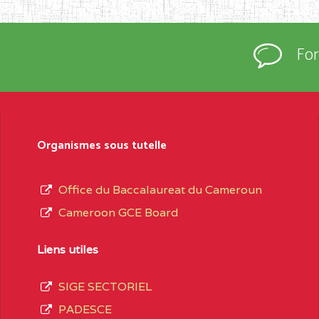
rtées à la connaissance du grand public.
épartement et Arrondissement ; suivent les
Fo
sformation et d’ouverture, le nom du fondateur
t, le sous-système, le type d’enseignement
Organismes sous tutelle
daire Général
au terme des opérations
 compte 3408 structures réparties ainsi qu’il
Office du Baccalaureat du Cameroun
Cameroon GCE Board
Matricule
, soit :
Liens utiles
INGUE LES
2JJ2WFD111114112
SIGE SECTORIEL
spéciale
PADESCE