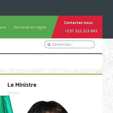
Contactez-nous
urs
Services en ligne
+237 222 223 843
tème francophone
Orientation Conseil
tème anglophone
Gestion du Personnel
Gestion du matricule des
élèves
les
Demande d'actes certificatifs
Le Ministre
Demande de subvention
Acceder au Mail pro