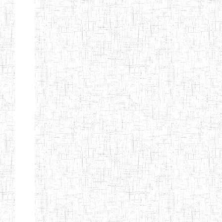
d'enseignement
normal
ENI
Chercher:
Effacer les filtres
Denomination
Type