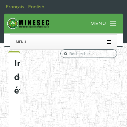
Français
English
MENU
Immatriculation
des
établissements
Etablissements