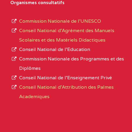
Organismes consultatifs
type
OUEST
SCHOOL BP :
d’enseignement
Commission Nationale de l’UNESCO
BAPTIST COMPREHENSIVE COLLEGE ( BCHS
autorisé
Conseil National d’Agrément des Manuels
BAMENDA
(1)
et
Scolaires et des Matériels Didactiques
le
NORD-
BAPTIST
3JJ
Conseil National de l’Education
numéro
OUEST
COMPREHENSIVE
Commission Nationale des Programmes et des
d’immatriculation.
COLLEGE ( BCHS ) BP :01
Diplômes
BAMENDA
Conseil National de l’Enseignement Privé
L’offre
Conseil National d'Attribution des Palmes
d’éducation
BAPTIST COMPREHENSIVE COLLEGE BUEA
Academiques
de
SUD-OUEST
BAPTIST
6CC
l’Enseignement
COMPREHENSIVE
Secondaire
COLLEGE BUEA BP :
Général