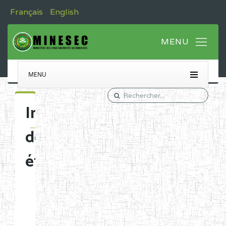
Français
English
MENU
Immatriculation
des
établissements
Etablissements