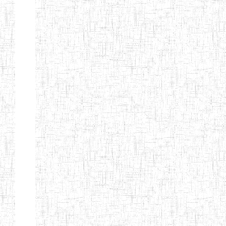
d'enseignement
normal
ENI
Chercher:
Effacer les filtres
Denomination
Type