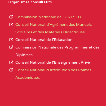
D'ENSEIGNEMENT
Organismes consultatifs
type
GENERAL ET
d’enseignement
PROFESSIONNEL
Commission Nationale de l’UNESCO
autorisé
(CEGEP) STE FOI BP
Conseil National d’Agrément des Manuels
et
:4740 YAOUNDE
Scolaires et des Matériels Didactiques
le
Conseil National de l’Education
CENTRE
COLLEGE PANAFRICAIN
5JK
numéro
Commission Nationale des Programmes et des
DE L'EXCELLENCE BP
d’immatriculation.
Diplômes
:4447 YAOUNDE
Conseil National de l’Enseignement Privé
L’offre
CENTRE
COLLEGE PRIVE
5JK
Conseil National d'Attribution des Palmes
d’éducation
CATHOLIQUE
Academiques
de
D'ENSEIGNEMENT
l’Enseignement
TECHNIQUE
Secondaire
INDUSTRIEL FEMININ
Général