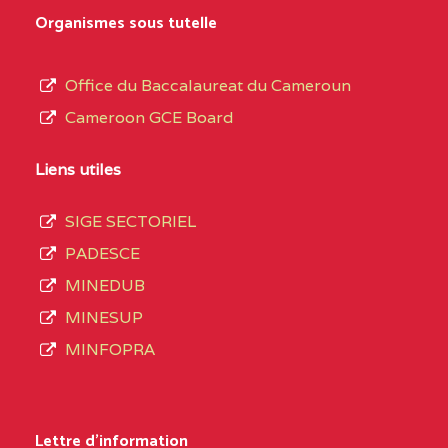
MARIA GORETTI BP
au
Organismes sous tutelle
:1152 YAOUNDE
terme
des
CENTRE
COLLEGE PRIVE LAIC
5JK
Office du Baccalaureat du Cameroun
opérations
SAINT MICHEL
Cameroon GCE Board
d’immatriculation
ARCHANGE BP :10017
du
Liens utiles
YAOUNDE
mois
SIGE SECTORIEL
CENTRE
COMPLEXE SCOLAIRE
5JK
de
PADESCE
AKOA BP :13029
septembre
MINEDUB
YAOUNDE
2020
MINESUP
compte
CENTRE
COMPLEXE SCOLAIRE
5JK
MINFOPRA
3408
BILINGUE SAINT
structures
GERMAIN BP :12671
réparties
Lettre d'information
YAOUNDE