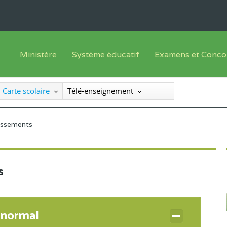
Ministère
Système éducatif
Examens et Conco
Sous sys
Le Ministre
Offre de formation
Inscriptions
Carte scolaire
Télé-enseignement
Sous sys
Le SEESEN
Progammes d'études
Liste des candidats
Inspection Générale des Services
Manuels scolaires
Résultats
lissements
Inspection Générale des Enseignements
Diplômes disponib
Administration Centrale
s
Services Déconcentrés
Organigramme
 normal