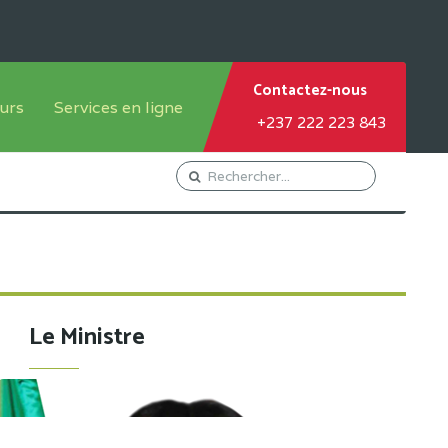
Contactez-nous
urs
Services en ligne
+237 222 223 843
tème francophone
Orientation Conseil
tème anglophone
Gestion du Personnel
Gestion du matricule des
élèves
les
Demande d'actes certificatifs
Le Ministre
Demande de subvention
Acceder au Mail pro