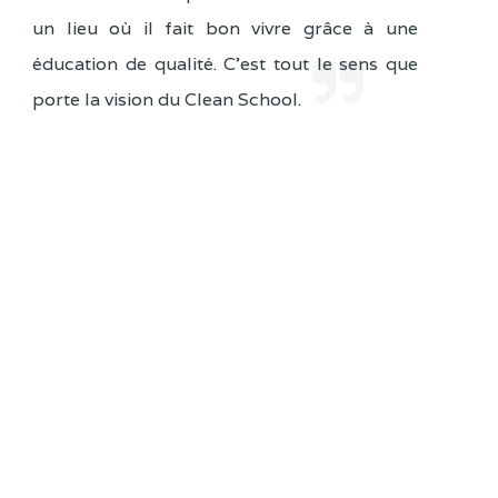
un lieu où il fait bon vivre grâce à une
éducation de qualité. C'est tout le sens que
porte la vision du Clean School.
Ecrire au Ministre
Discours
Agenda du Ministre
No events
Evènements