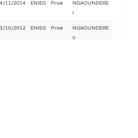
4/11/2014
ENIEG
Privé
NGAOUNDERE
I
3/10/2012
ENIEG
Privé
NGAOUNDERE
II
8/02/2014
ENIEG
Privé
NGAOUNDERE
II
7/01/2014
ENIEG
Privé
OBALA
2/09/2015
ENIEG
Privé
SA'A
9/10/2017
ENIEG
Privé
OMBESSA
7/09/2012
ENIEG
Privé
MFOU