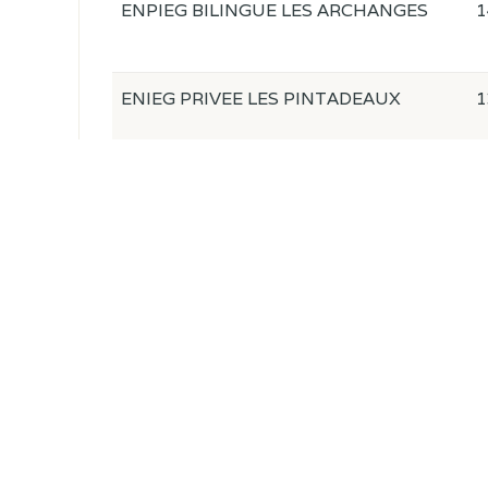
ENPIEG BILINGUE LES ARCHANGES
1
ENIEG PRIVEE LES PINTADEAUX
1
ENIEG PRIVEE LA VICTOIRE
0
ENIEG CLASSE N1 OBALA
2
ENIEG LES PEDAGOGUES REUNIS
2
ENIEG PRIVEE BILINGUE MORIJA
1
JEHOVAH-JIRE
ENIEG BILINGUE SAINT MARTIN DE
0