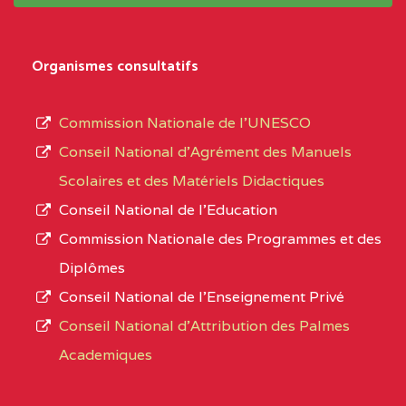
système,
CENTRE
COLLEGE
5JK
le
D'ENSEIGNEMENT
Organismes consultatifs
type
GENERAL ET
d’enseignement
PROFESSIONNEL
Commission Nationale de l’UNESCO
autorisé
(CEGEP) STE FOI BP
Conseil National d’Agrément des Manuels
et
:4740 YAOUNDE
Scolaires et des Matériels Didactiques
le
Conseil National de l’Education
CENTRE
COLLEGE PANAFRICAIN
5JK
numéro
Commission Nationale des Programmes et des
DE L'EXCELLENCE BP
d’immatriculation.
Diplômes
:4447 YAOUNDE
Conseil National de l’Enseignement Privé
L’offre
CENTRE
COLLEGE PRIVE
5JK
Conseil National d'Attribution des Palmes
d’éducation
CATHOLIQUE
Academiques
de
D'ENSEIGNEMENT
l’Enseignement