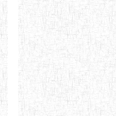
Etablissements
d'enseignement
secondaire
technique
et
professionnel
ESTP
Etablissements
d'enseignement