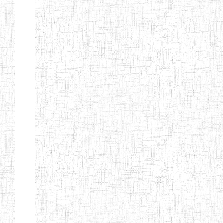
d'enseignement
normal
ENI
Chercher:
Effacer les filtres
Denomination
Type