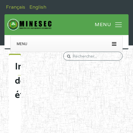
Français
English
MENU
Immatriculation
des
établissements
Etablissements