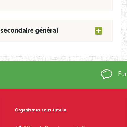
secondaire général
ESEC/CAB du 21 mars 2011 portant ouverture
s d’Enseignement Secondaire et Normal (RNE),
Fo
s régulièrement immatriculés et inscrits au
rtées à la connaissance du grand public.
épartement et Arrondissement ; suivent les
sformation et d’ouverture, le nom du fondateur
Organismes sous tutelle
t, le sous-système, le type d’enseignement