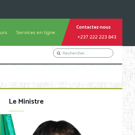
Contactez-nous
urs
Services en ligne
+237 222 223 843
tème francophone
Orientation Conseil
tème anglophone
Gestion du Personnel
Gestion du matricule des
élèves
les
Demande d'actes certificatifs
Le Ministre
Demande de subvention
Acceder au Mail pro