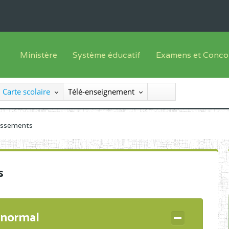
Ministère
Système éducatif
Examens et Conco
Sous sys
Le Ministre
Offre de formation
Inscriptions
Carte scolaire
Télé-enseignement
Sous sys
Le SEESEN
Progammes d'études
Liste des candidats
Inspection Générale des Services
Manuels scolaires
Résultats
lissements
Inspection Générale des Enseignements
Diplômes disponib
Administration Centrale
s
Services Déconcentrés
Organigramme
 normal