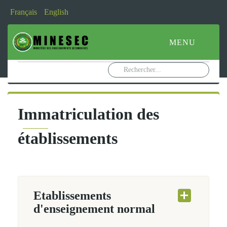
Français
English
MENU
Immatriculation
des
établissements
Etablissements