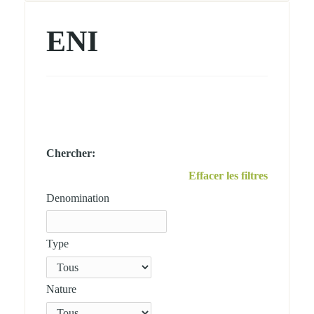
d'enseignement
normal
ENI
Chercher:
Effacer les filtres
Denomination
Type