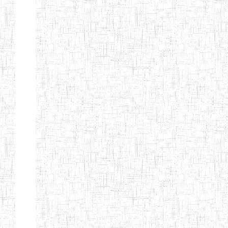
d'enseignement
normal
ENI
Chercher:
Effacer les filtres
Denomination
Type