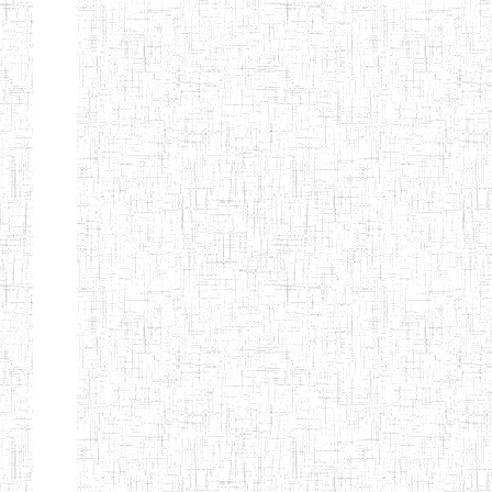
ENIEG
10/07/2000
ENIEG
Privé
BILINGUE
MATSIAZE
ENPIEG
20/08/2015
ENIEG
Privé
BILINGUE
SENTTI-IBES
ENIEG PRIVEE
06/06/2016
ENIEG
Privé
BILINGUE LES
ROSSIGNOLS
MAJORS
ENI PRIVEE
22/09/2000
ENIEG
Privé
LAIQUE