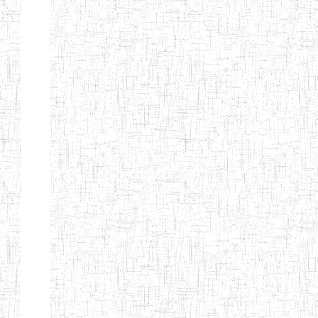
FIERTE
ENIEG TAGA
02/09/2014
ENIEG
Privé
ENIET
04/02/2014
ENIET
Privé
SIANTOU
ENIEG PRIVEE
28/08/2009
ENIEG
Privé
GOLDEN
ENIEG
28/12/2007
ENIEG
Privé
BILINGUE LE
GRAND
ENIEG
15/04/2014
ENIEG
Privé
BILINGUE
VIVA