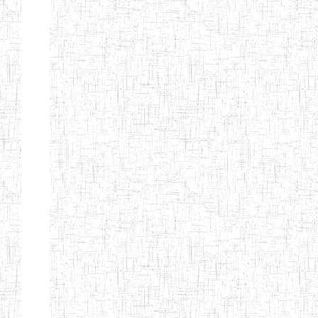
Nature
Arrondissement
Denomination
Création
Type
Natur
ENIEG LES
25/09/1995
ENIEG
Privé
MOINILLONS
ENPIEG
10/10/2013
ENIEG
Privé
BILINGUE
MAGAWATI