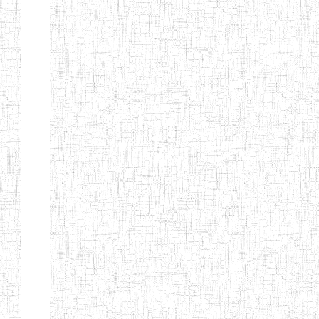
ENIEG BERYLA
06/06/2014
ENIEG
Privé
ENIEG
28/08/2009
ENIEG
Privé
L'EXCELLENCE
ENIEG DES
10/07/2001
ENIEG
Privé
NATIONS
ENIET PAUL
23/07/2014
ENIET
Privé
MOMO
ENIEG PRIVEE
10/07/2008
ENIEG
Privé
TCHEB'S
ENIEG PRIVEE
12/07/2019
ENIEG
Privé