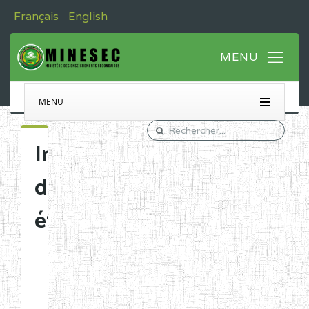
Français
English
MENU
Immatriculation
des
établissements
Etablissements