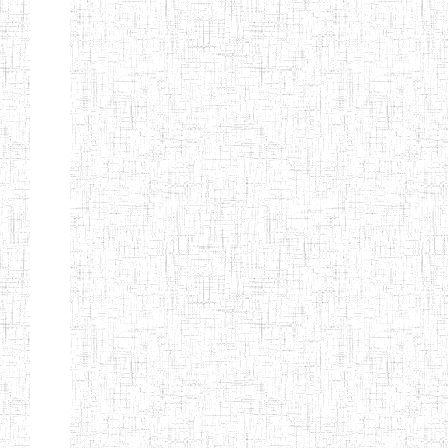
Suivant
Fin
Etablissements
d'enseignement
secondaire
technique
et
professionnel
ESTP
Etablissements