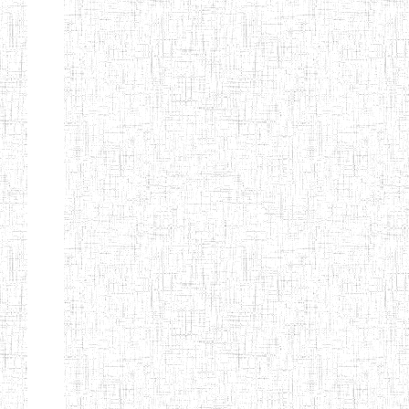
BILINGUE
INCLUSIVE
LOUIS
BRAILLE DU
CJARC
ENIEG LA
28/12/2007
ENIEG
Privé
PENSEE
ENIEG PRIVEE
28/08/2009
ENIEG
Privé
AIME-CESAIRE
ENIEG
03/06/2014
ENIEG
Privé
SIANTOU
ENIEG LA
26/05/2014
ENIEG
Privé