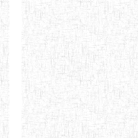
EDUCATION
ENIEG PRIVEE
20/08/2015
ENIEG
Privé
MERE
THERESA
ENIEG COSBIE
28/08/2009
ENIEG
Privé
ENIEG STAR
28/12/2007
ENIEG
Privé
ENIEG MEVEC
02/07/2012
ENIEG
Privé
Page 2 sur 13 Total: 307
Afficher
Début
Préc.
1
2
3
4
5
6