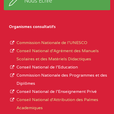
Nous Ecrire
:33853 YAOUNDE
sous-
système,
CENTRE
COLLEGE
5JK
le
D'ENSEIGNEMENT
Organismes consultatifs
type
GENERAL ET
d’enseignement
PROFESSIONNEL
Commission Nationale de l’UNESCO
autorisé
(CEGEP) STE FOI BP
Conseil National d’Agrément des Manuels
et
:4740 YAOUNDE
Scolaires et des Matériels Didactiques
le
Conseil National de l’Education
CENTRE
COLLEGE PANAFRICAIN
5JK
numéro
Commission Nationale des Programmes et des
DE L'EXCELLENCE BP
d’immatriculation.
Diplômes
:4447 YAOUNDE
Conseil National de l’Enseignement Privé
L’offre
CENTRE
COLLEGE PRIVE
5JK
Conseil National d'Attribution des Palmes
d’éducation
CATHOLIQUE
Academiques
de