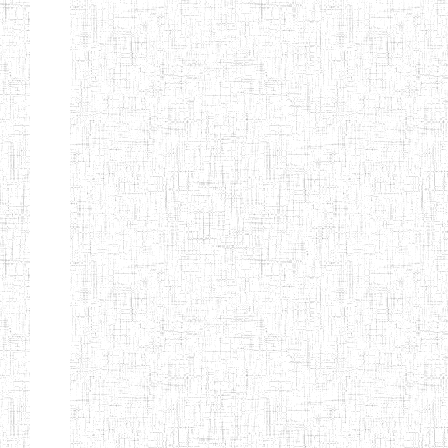
ENIEG
10/07/2000
ENIEG
Privé
BILINGUE
MATSIAZE
ENPIEG
20/08/2015
ENIEG
Privé
BILINGUE
SENTTI-IBES
ENIEG PRIVEE
06/06/2016
ENIEG
Privé
BILINGUE LES
ROSSIGNOLS
MAJORS
ENI PRIVEE
22/09/2000
ENIEG
Privé
LAIQUE