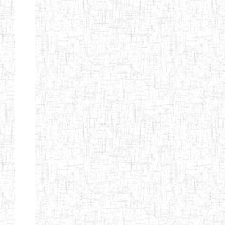
Suivant
Fin
Etablissements
d'enseignement
secondaire
technique
et
professionnel
ESTP
Etablissements