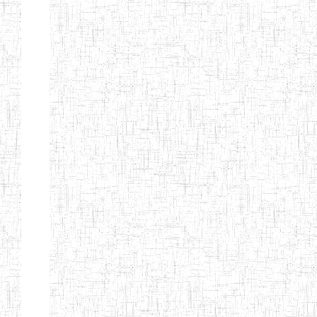
EDUCATION
ENIEG PRIVEE
20/08/2015
ENIEG
Privé
MERE
THERESA
ENIEG COSBIE
28/08/2009
ENIEG
Privé
ENIEG STAR
28/12/2007
ENIEG
Privé
ENIEG MEVEC
02/07/2012
ENIEG
Privé
Page 2 sur 13 Total: 307
Afficher
Début
Préc.
1
2
3
4
5
6