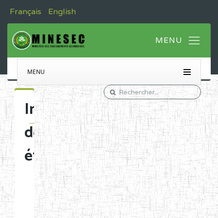
Français
English
MENU
Immatriculation
des
établissements
Etablissements