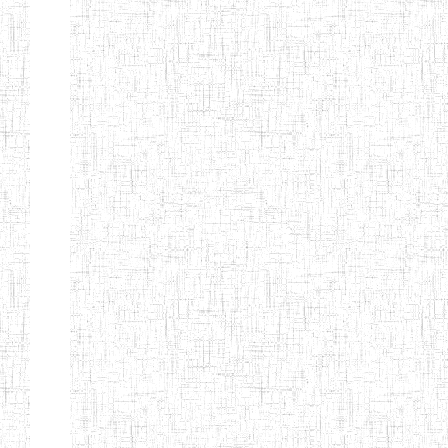
BILINGUE
INCLUSIVE
LOUIS
BRAILLE DU
CJARC
ENIEG LA
28/12/2007
ENIEG
Privé
PENSEE
ENIEG PRIVEE
28/08/2009
ENIEG
Privé
AIME-CESAIRE
ENIEG
03/06/2014
ENIEG
Privé
SIANTOU
ENIEG LA
26/05/2014
ENIEG
Privé