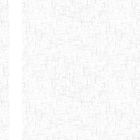
ENIEG BERYLA
06/06/2014
ENIEG
Privé
ENIEG
28/08/2009
ENIEG
Privé
L'EXCELLENCE
ENIEG DES
10/07/2001
ENIEG
Privé
NATIONS
ENIET PAUL
23/07/2014
ENIET
Privé
MOMO
ENIEG PRIVEE
10/07/2008
ENIEG
Privé
TCHEB'S
ENIEG PRIVEE
12/07/2019
ENIEG
Privé