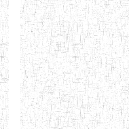
Nature
Arrondissement
Denomination
Création
Type
Natur
ENIEG LES
25/09/1995
ENIEG
Privé
MOINILLONS
ENPIEG
10/10/2013
ENIEG
Privé
BILINGUE
MAGAWATI