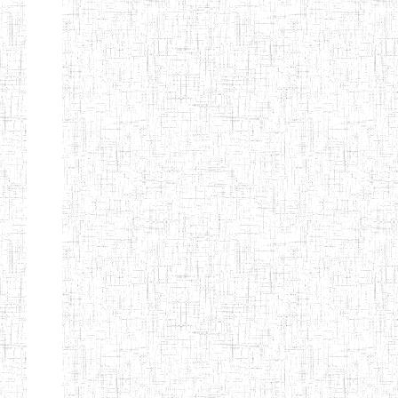
d'enseignement
normal
ENI
Chercher:
Effacer les filtres
Denomination
Type