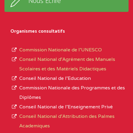
Nous Ecrire
:33853 YAOUNDE
sous-
système,
CENTRE
COLLEGE
5JK
le
D'ENSEIGNEMENT
Organismes consultatifs
type
GENERAL ET
d’enseignement
PROFESSIONNEL
Commission Nationale de l’UNESCO
autorisé
(CEGEP) STE FOI BP
Conseil National d’Agrément des Manuels
et
:4740 YAOUNDE
Scolaires et des Matériels Didactiques
le
Conseil National de l’Education
CENTRE
COLLEGE PANAFRICAIN
5JK
numéro
Commission Nationale des Programmes et des
DE L'EXCELLENCE BP
d’immatriculation.
Diplômes
:4447 YAOUNDE
Conseil National de l’Enseignement Privé
L’offre
CENTRE
COLLEGE PRIVE
5JK
Conseil National d'Attribution des Palmes
d’éducation
CATHOLIQUE
Academiques
de