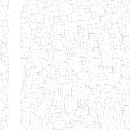
FIERTE
ENIEG TAGA
02/09/2014
ENIEG
Privé
ENIET
04/02/2014
ENIET
Privé
SIANTOU
ENIEG PRIVEE
28/08/2009
ENIEG
Privé
GOLDEN
ENIEG
28/12/2007
ENIEG
Privé
BILINGUE LE
GRAND
ENIEG
15/04/2014
ENIEG
Privé
BILINGUE
VIVA