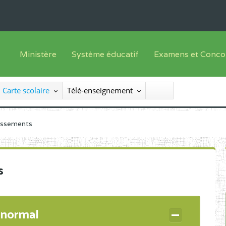
Ministère
Système éducatif
Examens et Conco
Sous sys
Le Ministre
Offre de formation
Inscriptions
Carte scolaire
Télé-enseignement
Sous sys
Le SEESEN
Progammes d'études
Liste des candidats
Inspection Générale des Services
Manuels scolaires
Résultats
lissements
Inspection Générale des Enseignements
Diplômes disponib
Administration Centrale
s
Services Déconcentrés
Organigramme
 normal