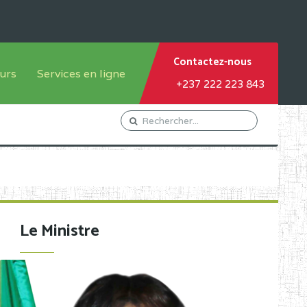
Contactez-nous
urs
Services en ligne
+237 222 223 843
tème francophone
Orientation Conseil
tème anglophone
Gestion du Personnel
Gestion du matricule des
élèves
les
Demande d'actes certificatifs
Le Ministre
Demande de subvention
Acceder au Mail pro