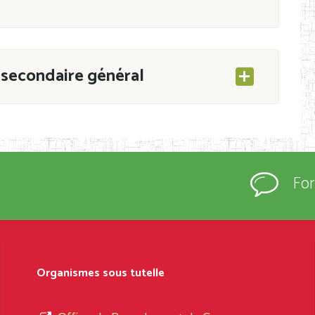
secondaire général
ESEC/CAB du 21 mars 2011 portant ouverture
s d’Enseignement Secondaire et Normal (RNE),
Fo
s régulièrement immatriculés et inscrits au
rtées à la connaissance du grand public.
épartement et Arrondissement ; suivent les
sformation et d’ouverture, le nom du fondateur
Organismes sous tutelle
t, le sous-système, le type d’enseignement