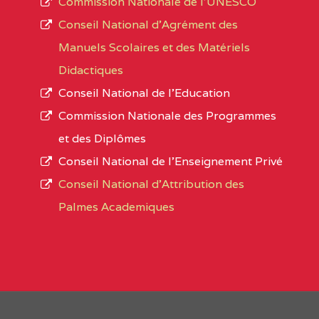
Commission Nationale de l’UNESCO
Noms
Conseil National d’Agrément des
L’offre d’éducation de
l’Enseignement Secon
Localité
Manuels Scolaires et des Matériels
d’immatriculation du mois de septembre 2020
Didactiques
suit :
Conseil National de l’Education
Région
Noms
1950 établissements publics
fonctionnels
Commission Nationale des Programmes
895 CES dont 86 Bilingues
et des Diplômes
ADAMAOUA
(25)
1055 Lycées dont 351 Bilingues
Conseil National de l’Enseignement Privé
72 établissements avec section bilingue 
ADAMAOUA
INSTITUT POLYVALENT BIL
Conseil National d'Attribution des
PINTADES BP :
Palmes Academiques
1358 établissements privés
, soit :
ADAMAOUA
COLLEGE PRIVE LAIC POLY
994 établissements privés laïcs
L'ADAMAOUA BP :329 NG
190 établissements privés catholiques
88 établissements privés protestants
ADAMAOUA
GRACE COMPREHENSIVE HI
44 établissements privés islamiques.