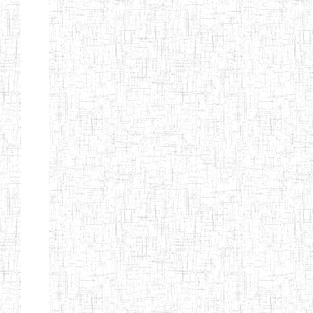
MODERNE
SAINTE MARIE
ENIEG PRIVEE
04/08/2010
ENIEG
Pri
BILINGUE LES
BOSONS
ENIEG BILINGUE
01/08/2014
ENIEG
Pri
LE NORMALIEN
CITOYEN
ENIEG BILINGUE
03/10/2012
ENIEG
Pri
CLAIRE
FONTAINE
Page 4 sur 13 Total: 307
Afficher