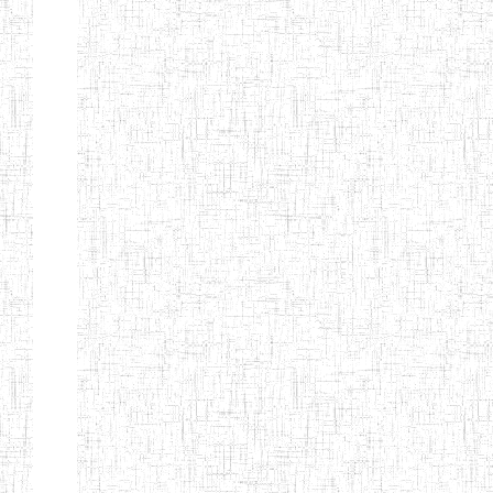
Début
Préc.
1
2
3
4
5
6
Suivant
Fin
Etablissements
d'enseignement
secondaire
technique
et
professionnel