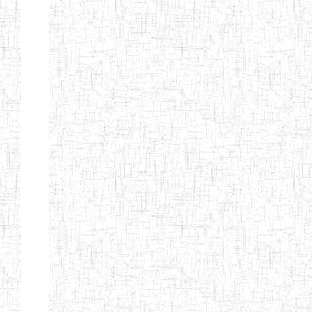
PEDAGOGIQUES
ENIEG DU HAUT
12/08/2013
ENIEG
Pri
NKAM
ENIEG BILINGUE
05/09/2003
ENIEG
Pri
DE L'IPEP DE
BANDJOUN
ENIEG PRIVEE
07/09/2012
ENIEG
Pri
NANFAH
ENPIEG TERESA
14/03/2014
ENIEG
Pri
JANE
ENIEG
04/08/2010
ENIEG
Pri