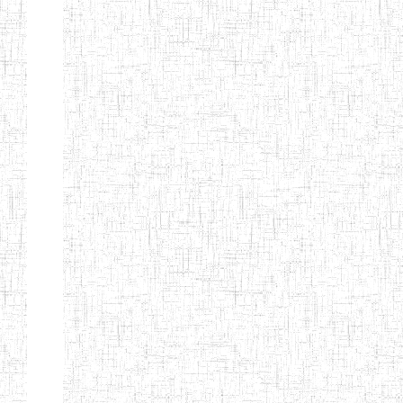
KING TEACHER
TRAINING
COLLEGE
ITCIG SENTTI
14/02/2007
ENIEG
Pri
CAMEROON
27/08/2015
ENIEG
Pri
INCLUSIVE
SPECIAL
EDUCATION
TEACHERS'
TRAINING AND
EMPOWERMENT
PROGRAMME
(CISETTEP)