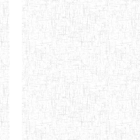
ALBERT
27/08/2015
ENIEG
Pri
TEACHERS'
TRAINING
INSTITUTE
CAMEROUN
(A.T.T.I.C)
NACHO
12/08/2010
ENIET
Pri
TECHNICAL
TEACHER
TRAINING
INSTITUTE
SAINT
28/12/2007
ENIEG
Pri