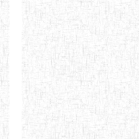
TTC TATUM
ST PIUS X
01/08/2000
ENIET
Pri
TECHNICAL
TEACHER
TRAINING
COLLEGE
TATUM
NIGHTINGALE
20/08/2013
ENIEG
Pri
TEACHER
TRAINING
COLLEGE
CHRIST THE
04/08/2010
ENIEG
Pri