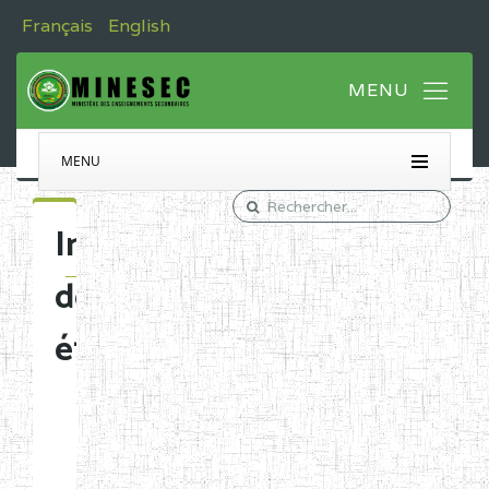
Français
English
MENU
Immatriculation
des
établissements
Etablissements