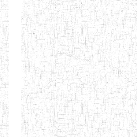
ANDREW'S BTTC
MODEL
08/09/2015
ENIEG
Pri
INCLUSIVE
BILINGUAL
TEACHER
TRAINING
INSTITUTE
CEFED/SPED/TTI
17/11/2008
ENIEG
Pri
SANTA
PTTC MBENGWI
06/08/1990
ENIEG
Pri
FULL GOSPEL
02/10/1998
ENIEG
Pri
BTTC MBENGWI