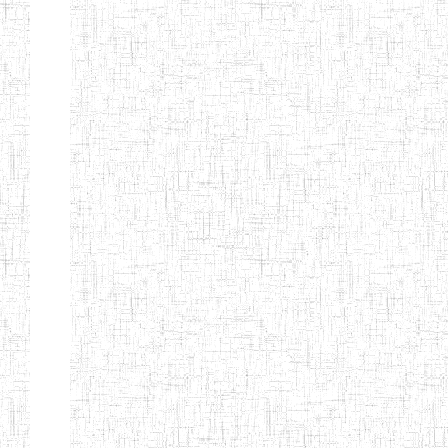
BAPTIST
08/08/1983
ENIEG
Pri
TEACHERS
TRAINING
COLLEGE
KENCHOLIA
15/09/2015
ENIEG
Pri
TEACHER'S
TRAINING
COLLEGE
"K.T.T.C NDOP"
ENIEG PRIVEE
01/09/2015
ENIEG
Pri
BILINGUE
LAIQUE LES
PERFORMANCES