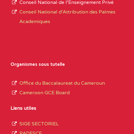
Conseil National de l’Enseignement Privé
L’offre
CENTRE
COLLEGE PRIVE
5JK
Conseil National d'Attribution des Palmes
d’éducation
CATHOLIQUE
Academiques
de
D'ENSEIGNEMENT
l’Enseignement
TECHNIQUE
Secondaire
INDUSTRIEL FEMININ
Général
MARIA GORETTI BP
au
Organismes sous tutelle
:1152 YAOUNDE
terme
des
CENTRE
COLLEGE PRIVE LAIC
5JK
Office du Baccalaureat du Cameroun
opérations
SAINT MICHEL
Cameroon GCE Board
d’immatriculation
ARCHANGE BP :10017
du
Liens utiles
YAOUNDE
mois
SIGE SECTORIEL
CENTRE
COMPLEXE SCOLAIRE
5JK
de
PADESCE