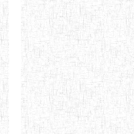
d'enseignement
normal
ENI
Chercher:
Effacer les filtres
Denomination
Type