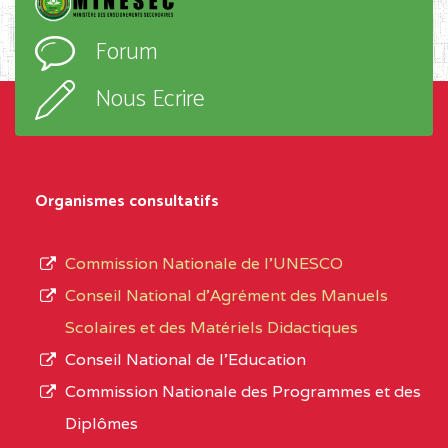
D'ENSEIGNEMENT
l’ordre
Forum
TECHNIQUE ADOLPH
d’enseignement,
KOLPING (COPAK) BP
le
Nous Ecrire
:33853 YAOUNDE
sous-
système,
CENTRE
COLLEGE
5JK
le
D'ENSEIGNEMENT
Organismes consultatifs
type
GENERAL ET
d’enseignement
PROFESSIONNEL
Commission Nationale de l’UNESCO
autorisé
(CEGEP) STE FOI BP
Conseil National d’Agrément des Manuels
et
:4740 YAOUNDE
Scolaires et des Matériels Didactiques
le
Conseil National de l’Education
CENTRE
COLLEGE PANAFRICAIN
5JK
numéro
Commission Nationale des Programmes et des
DE L'EXCELLENCE BP
d’immatriculation.
Diplômes
:4447 YAOUNDE