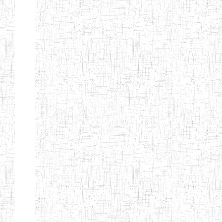
Nature
Arrondissement
Denomination
Création
Type
Nature
GTTC
08/12/1997
ENIEG
Public
BANGEM
GTTC
25/09/2000
ENIEG
Public
FONTEM