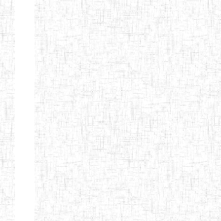
Début
Préc.
4
5
6
7
8
9
13
Suivant
Fin
Etablissements
d'enseignement
secondaire
technique
et
professionnel