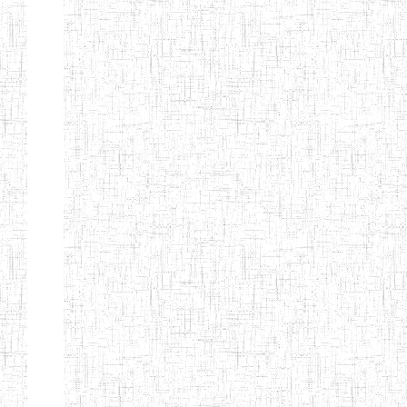
d'enseignement
normal
ENI
Chercher:
Effacer les filtres
Denomination
Type