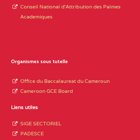
CENTRE
COLLEGE PRIVE
5JK
Conseil National d'Attribution des Palmes
d’éducation
CATHOLIQUE
Academiques
de
D'ENSEIGNEMENT
l’Enseignement
TECHNIQUE
Secondaire
INDUSTRIEL FEMININ
Général
MARIA GORETTI BP
au
Organismes sous tutelle
:1152 YAOUNDE
terme
des
CENTRE
COLLEGE PRIVE LAIC
5JK
Office du Baccalaureat du Cameroun
opérations
SAINT MICHEL
Cameroon GCE Board
d’immatriculation
ARCHANGE BP :10017
du
Liens utiles
YAOUNDE
mois
SIGE SECTORIEL
CENTRE
COMPLEXE SCOLAIRE
5JK
de
PADESCE
AKOA BP :13029
septembre