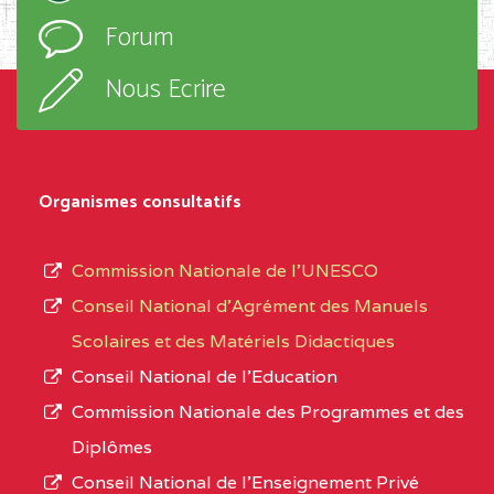
l’ordre
Forum
TECHNIQUE ADOLPH
d’enseignement,
KOLPING (COPAK) BP
le
Nous Ecrire
:33853 YAOUNDE
sous-
système,
CENTRE
COLLEGE
5JK
le
D'ENSEIGNEMENT
Organismes consultatifs
type
GENERAL ET
d’enseignement
PROFESSIONNEL
Commission Nationale de l’UNESCO
autorisé
(CEGEP) STE FOI BP
Conseil National d’Agrément des Manuels
et
:4740 YAOUNDE
Scolaires et des Matériels Didactiques
le
Conseil National de l’Education
CENTRE
COLLEGE PANAFRICAIN
5JK
numéro
Commission Nationale des Programmes et des
DE L'EXCELLENCE BP
d’immatriculation.
Diplômes
:4447 YAOUNDE
Conseil National de l’Enseignement Privé
L’offre