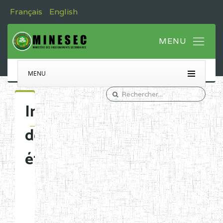
Français
English
MENU
Immatriculation
des
établissements
Etablissements