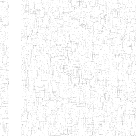
GTTC
03/11/1983
ENIEG
Public
MAMFE
GBTTC
25/08/1978
ENIEG
Public
KUMBA
GTTTC
13/08/2013
ENIET
Public
KUMBA
GTTC AKWA-
27/08/2013
ENIEG
Public
BAKASSI
GTTC
01/08/1997
ENIEG
Public
MUNDEMBA
Page 13 sur 13 Total: 307
Afficher