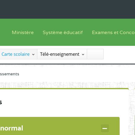
Ministère
Système éducatif
Examens et Conco
Sous sys
Le Ministre
Offre de formation
Inscriptions
Carte scolaire
Télé-enseignement
Sous sys
Le SEESEN
Progammes d'études
Liste des candidats
Inspection Générale des Services
Manuels scolaires
Résultats
lissements
Inspection Générale des Enseignements
Diplômes disponib
Administration Centrale
s
Services Déconcentrés
Organigramme
 normal