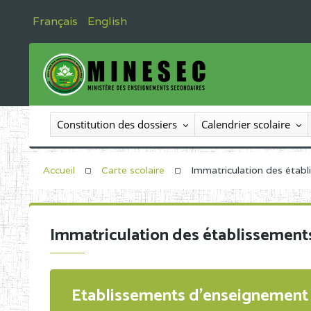
Français
English
Constitution des dossiers
Calendrier scolaire
Accueil
Carte scolaire
Immatriculation des étab
Immatriculation des établissement
Etablissements d'enseignement