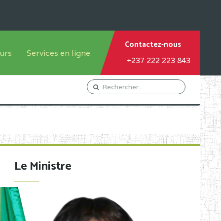
Contactez-nous
urs
Services en ligne
+237 222 223 843
tème francophone
Orientation Conseil
tème anglophone
Gestion du Personnel
Gestion du matricule des
élèves
les
Demande d'actes certificatifs
Le Ministre
Demande de subvention
Acceder au Mail pro