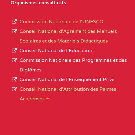
Organismes consultatifs
NORD
MERI
type
d’enseignement
0CM1TEFD100504110
(1)
Commission Nationale de l’UNESCO
autorisé
Conseil National d’Agrément des Manuels
EXTREME-
CETIC DE LOULOU
0CM
et
Scolaires et des Matériels Didactiques
NORD
le
Conseil National de l’Education
numéro
0CN1TEFD101094115
(1)
Commission Nationale des Programmes et des
d’immatriculation.
Diplômes
EXTREME-
CETIC DE PETTE
0CN
Conseil National de l’Enseignement Privé
L’offre
NORD
Conseil National d'Attribution des Palmes
d’éducation
0EI1TEFD100495110
(1)
Academiques
de
l’Enseignement
EXTREME-
CETIC DE GOULFEY
0EI
Secondaire
NORD
Général