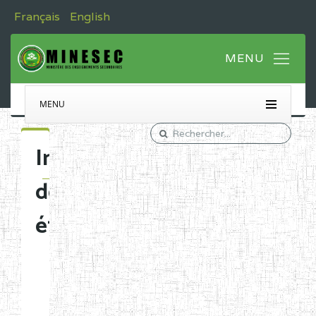
Français
English
MENU
Immatriculation
des
établissements
Etablissements