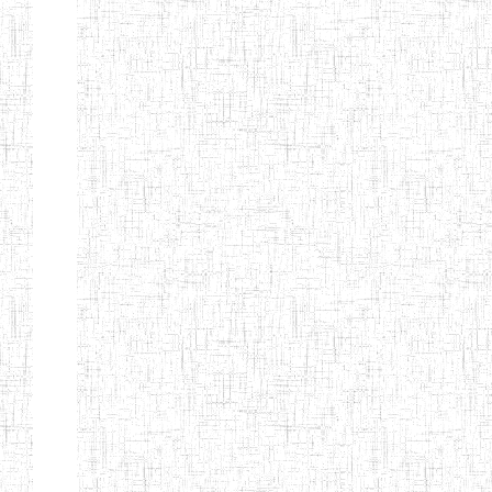
d'enseignement
normal
ENI
Chercher:
Effacer les filtres
Denomination
Type