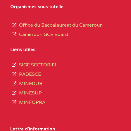
0EK1TEFD110526096
(1)
au
Organismes sous tutelle
terme
EXTREME-
LYCEE TECHNIQUE DE
0EK
des
Office du Baccalaureat du Cameroun
NORD
KOUSSERI
opérations
Cameroon GCE Board
d’immatriculation
0EL1TEFD100503113
(1)
du
Liens utiles
EXTREME-
CETIC DE LOGONE
0EL
mois
NORD
BIRNI
SIGE SECTORIEL
de
PADESCE
septembre
0EM1TEFD100507113
(1)
MINEDUB
2020
MINESUP
EXTREME-
CETIC DE MAKARY
0EM
compte
MINFOPRA
NORD
3408
structures
0HC1TEFD101148117
(1)
réparties
Lettre d'information