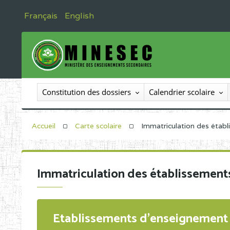
Français
English
Constitution des dossiers
Calendrier scolaire
Accueil
Carte scolaire
Immatriculation des étab
Immatriculation des établissement
Etablissements d'enseignement