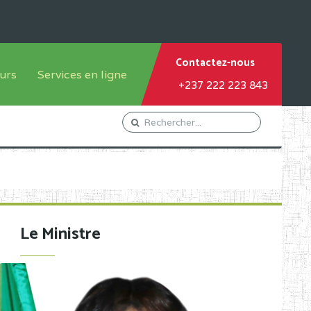
Contactez-nous
urs
Services en ligne
+237 222 223 843
tème francophone
Orientation Conseil
tème anglophone
Gestion du Personnel
Gestion du matricule des
élèves
les
Demande d'actes certificatifs
Le Ministre
Demande de subvention
Acceder au Mail pro