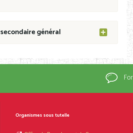
secondaire général
ESEC/CAB du 21 mars 2011 portant ouverture
s d’Enseignement Secondaire et Normal (RNE),
Fo
s régulièrement immatriculés et inscrits au
rtées à la connaissance du grand public.
épartement et Arrondissement ; suivent les
sformation et d’ouverture, le nom du fondateur
Organismes sous tutelle
t, le sous-système, le type d’enseignement