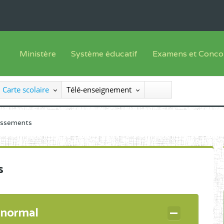
Ministère
Système éducatif
Examens et Conco
Sous sys
Le Ministre
Offre de formation
Inscriptions
Carte scolaire
Télé-enseignement
Sous sys
Le SEESEN
Progammes d'études
Liste des candidats
Inspection Générale des Services
Manuels scolaires
Résultats
lissements
Inspection Générale des Enseignements
Diplômes disponib
Administration Centrale
s
Services Déconcentrés
Organigramme
 normal