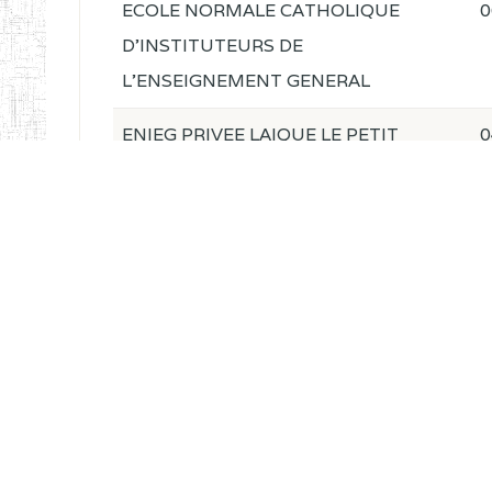
ECOLE NORMALE CATHOLIQUE
0
D'INSTITUTEURS DE
L'ENSEIGNEMENT GENERAL
ENIEG PRIVEE LAIQUE LE PETIT
0
MONDE
ENIEG PRIVEE LA SORBONNE
0
ENIEG DE L'EXCELLENCE
2
PROFESSIONNELLE
ENIET DE L'EXCELLENCE
1
PROFESSIONNELLE
DIAMONDS TT SCHOOL
2