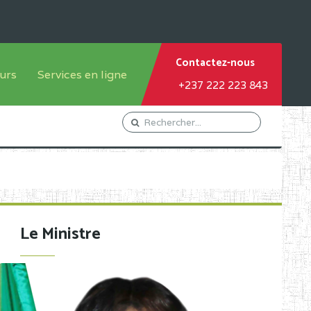
Contactez-nous
urs
Services en ligne
+237 222 223 843
tème francophone
Orientation Conseil
tème anglophone
Gestion du Personnel
Gestion du matricule des
élèves
les
Demande d'actes certificatifs
Le Ministre
Demande de subvention
Acceder au Mail pro