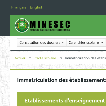
Français
English
Constitution des dossiers
Calendrier scolaire
Accueil
Carte scolaire
Immatriculation des étab
Immatriculation des établissement
Etablissements d'enseignement