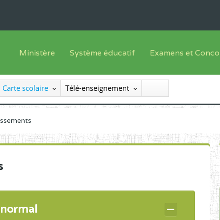
Ministère
Système éducatif
Examens et Conco
Sous sys
Le Ministre
Offre de formation
Inscriptions
Carte scolaire
Télé-enseignement
Sous sys
Le SEESEN
Progammes d'études
Liste des candidats
Inspection Générale des Services
Manuels scolaires
Résultats
lissements
Inspection Générale des Enseignements
Diplômes disponib
Administration Centrale
s
Services Déconcentrés
Organigramme
 normal