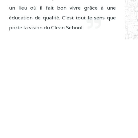
un lieu où il fait bon vivre grâce à une
éducation de qualité. C'est tout le sens que
porte la vision du Clean School.
Ecrire au Ministre
Discours
Agenda du Ministre
No events
Evènements