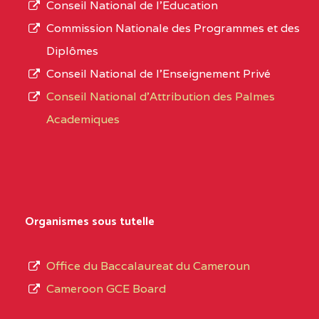
Conseil National de l’Education
CENTRE
COLLEGE PANAFRICAIN
5JK
numéro
Commission Nationale des Programmes et des
DE L'EXCELLENCE BP
d’immatriculation.
Diplômes
:4447 YAOUNDE
Conseil National de l’Enseignement Privé
L’offre
CENTRE
COLLEGE PRIVE
5JK
Conseil National d'Attribution des Palmes
d’éducation
CATHOLIQUE
Academiques
de
D'ENSEIGNEMENT
l’Enseignement
TECHNIQUE
Secondaire
INDUSTRIEL FEMININ
Général
MARIA GORETTI BP
au
Organismes sous tutelle
:1152 YAOUNDE
terme
des
CENTRE
COLLEGE PRIVE LAIC
5JK
Office du Baccalaureat du Cameroun
opérations
SAINT MICHEL
Cameroon GCE Board
d’immatriculation
ARCHANGE BP :10017