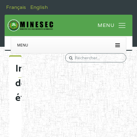
Français
English
MENU
Immatriculation
des
établissements
Etablissements