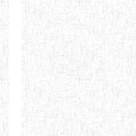
BILINGUE DE
MOKOLO
Page 7 sur 13 Total: 307
Afficher
Début
Préc.
2
3
4
5
6
7
Suivant
Fin
Etablissements
d'enseignement