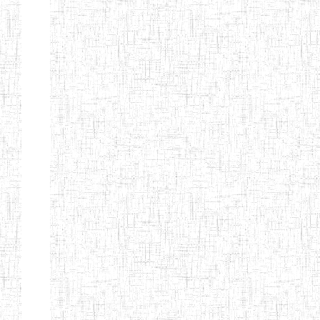
d'enseignement
normal
ENI
Chercher:
Effacer les filtres
Denomination
Type