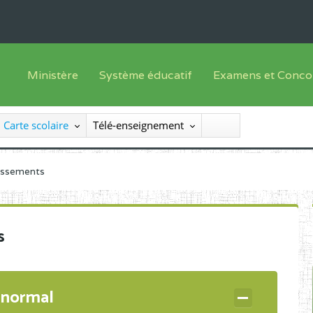
Ministère
Système éducatif
Examens et Conco
Sous sys
Le Ministre
Offre de formation
Inscriptions
Carte scolaire
Télé-enseignement
Sous sys
Le SEESEN
Progammes d'études
Liste des candidats
Inspection Générale des Services
Manuels scolaires
Résultats
lissements
Inspection Générale des Enseignements
Diplômes disponib
Administration Centrale
s
Services Déconcentrés
Organigramme
 normal