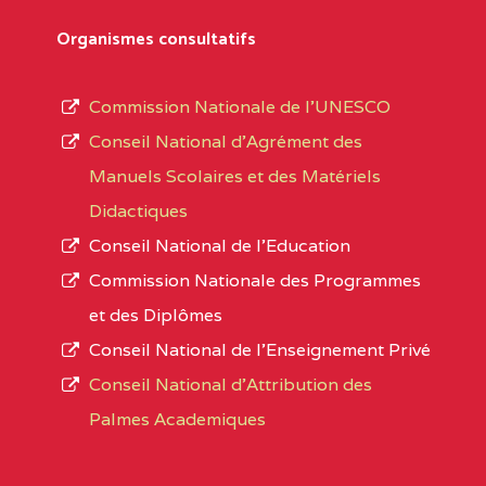
Département
références des textes de création ou de tran
Organismes consultatifs
pour le secteur privé, l’ordre d’enseignemen
Arrondissement
autorisé et le numéro d’immatriculation.
Commission Nationale de l’UNESCO
Noms
Conseil National d’Agrément des
L’offre d’éducation de
l’Enseignement Secon
Localité
Manuels Scolaires et des Matériels
d’immatriculation du mois de septembre 2020
Didactiques
suit :
Conseil National de l’Education
Région
Noms
1950 établissements publics
fonctionnels
Commission Nationale des Programmes
895 CES dont 86 Bilingues
et des Diplômes
ADAMAOUA
INSTITUT POLYVALENT BIL
1055 Lycées dont 351 Bilingues
Conseil National de l’Enseignement Privé
PINTADES BP :
72 établissements avec section bilingue 
Conseil National d'Attribution des
ADAMAOUA
COLLEGE PRIVE LAIC POLY
Palmes Academiques
1358 établissements privés
, soit :
L'ADAMAOUA BP :329 NG
994 établissements privés laïcs