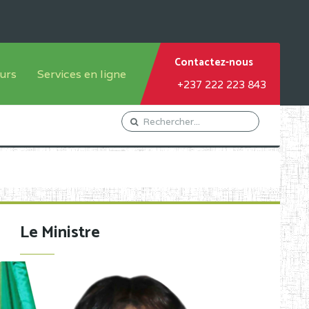
Contactez-nous
urs
Services en ligne
+237 222 223 843
tème francophone
Orientation Conseil
tème anglophone
Gestion du Personnel
Gestion du matricule des
élèves
les
Demande d'actes certificatifs
Le Ministre
Demande de subvention
Acceder au Mail pro