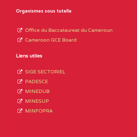
sformation et d’ouverture, le nom du fondateur
Organismes sous tutelle
t, le sous-système, le type d’enseignement
Office du Baccalaureat du Cameroun
Cameroon GCE Board
daire Général
au terme des opérations
 compte 3408 structures réparties ainsi qu’il
Liens utiles
SIGE SECTORIEL
Matricule
, soit :
PADESCE
MINEDUB
INGUE LES
2JJ2WFD111114112
MINESUP
spéciale
MINFOPRA
VALENT DE
2JK2TEFD100001087
AOUNDERE