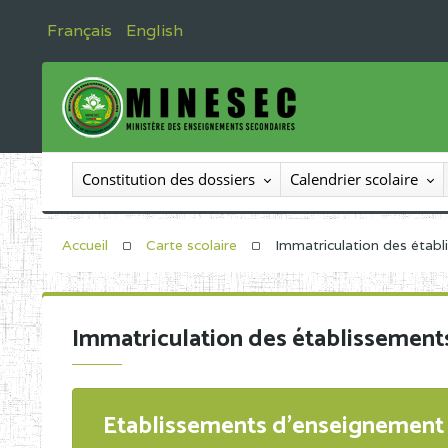
Français
English
Constitution des dossiers
Calendrier scolaire
Accueil
Carte scolaire
Immatriculation des étab
Immatriculation des établissement
Etablissements d'enseignement