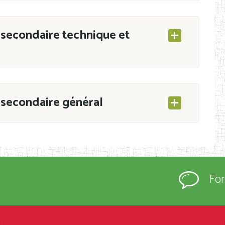
secondaire technique et
secondaire général
ESEC/CAB du 21 mars 2011 portant ouverture
s d’Enseignement Secondaire et Normal (RNE),
Fo
s régulièrement immatriculés et inscrits au
rtées à la connaissance du grand public.
épartement et Arrondissement ; suivent les