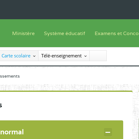
Ministère
Système éducatif
Examens et Conco
Sous sys
Le Ministre
Offre de formation
Inscriptions
Carte scolaire
Télé-enseignement
Sous sys
Le SEESEN
Progammes d'études
Liste des candidats
Inspection Générale des Services
Manuels scolaires
Résultats
lissements
Inspection Générale des Enseignements
Diplômes disponib
Administration Centrale
s
Services Déconcentrés
Organigramme
 normal