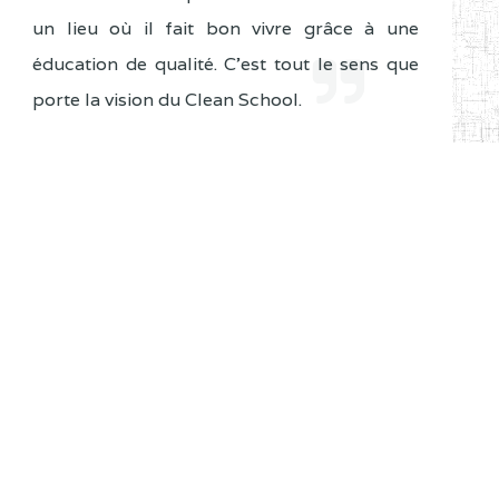
un lieu où il fait bon vivre grâce à une
éducation de qualité. C'est tout le sens que
porte la vision du Clean School.
Ecrire au Ministre
Discours
Agenda du Ministre
No events
Evènements