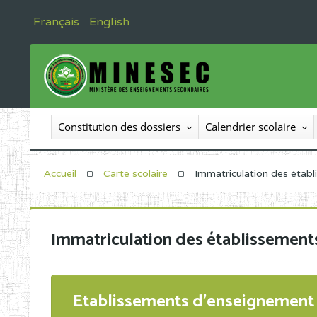
Français
English
Constitution des dossiers
Calendrier scolaire
Accueil
Carte scolaire
Immatriculation des étab
Immatriculation des établissement
Etablissements d'enseignement