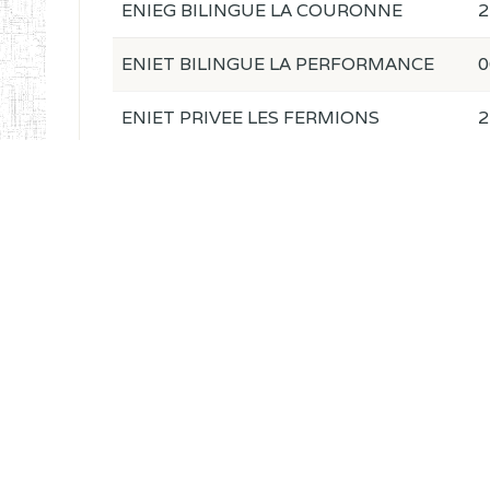
ENIEG BILINGUE LA COURONNE
2
ENIET BILINGUE LA PERFORMANCE
0
ENIET PRIVEE LES FERMIONS
2
ENIET PRIVEE DE L'OUEST
1
ENIET LE NORMALIEN CITOYEN
3
ENIEG PRIVEE L'ARCHE DES PHOTONS
0
ECOLE DE FORMATION DES
3
INSTITUTEURS ST ANDRE
ENIEG PRIVEE LAIQUE PEKEKUE
0
ECOLE NORMALE PRIVEE
1