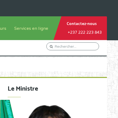
Contactez-nous
urs
Services en ligne
+237 222 223 843
tème francophone
Orientation Conseil
tème anglophone
Gestion du Personnel
Gestion du matricule des
élèves
les
Demande d'actes certificatifs
Le Ministre
Demande de subvention
Acceder au Mail pro