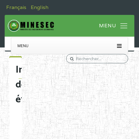
Français
English
MENU
Immatriculation
des
établissements
Etablissements