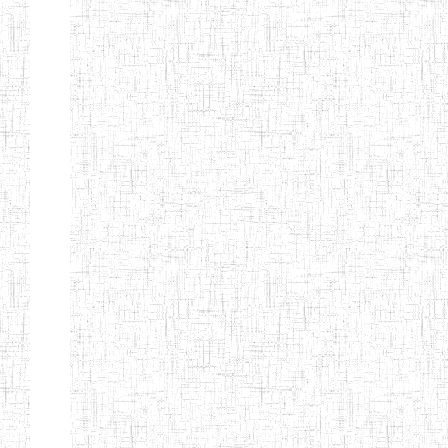
d'enseignement
normal
ENI
Chercher:
Effacer les filtres
Denomination
Type