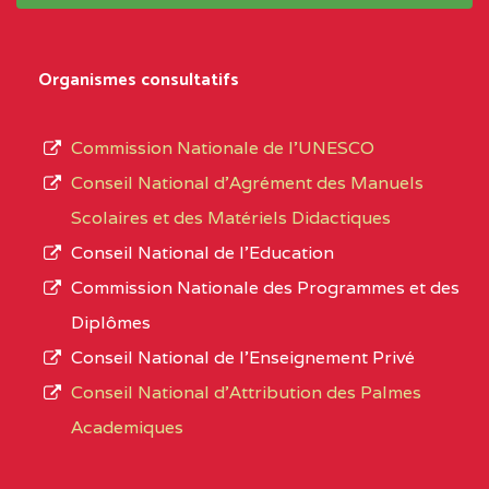
système,
CENTRE
COLLEGE
5JK
le
D'ENSEIGNEMENT
Organismes consultatifs
type
GENERAL ET
d’enseignement
PROFESSIONNEL
Commission Nationale de l’UNESCO
autorisé
(CEGEP) STE FOI BP
Conseil National d’Agrément des Manuels
et
:4740 YAOUNDE
Scolaires et des Matériels Didactiques
le
Conseil National de l’Education
CENTRE
COLLEGE PANAFRICAIN
5JK
numéro
Commission Nationale des Programmes et des
DE L'EXCELLENCE BP
d’immatriculation.
Diplômes
:4447 YAOUNDE
Conseil National de l’Enseignement Privé
L’offre
CENTRE
COLLEGE PRIVE
5JK
Conseil National d'Attribution des Palmes
d’éducation
CATHOLIQUE
Academiques
de
D'ENSEIGNEMENT
l’Enseignement