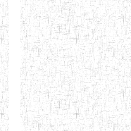
Etablissements
d'enseignement
secondaire
technique
et
professionnel
ESTP
Etablissements
d'enseignement