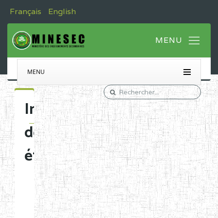
Français
English
MENU
Immatriculation
des
établissements
Etablissements