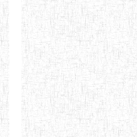
d'enseignement
normal
ENI
Chercher:
Effacer les filtres
Denomination
Type