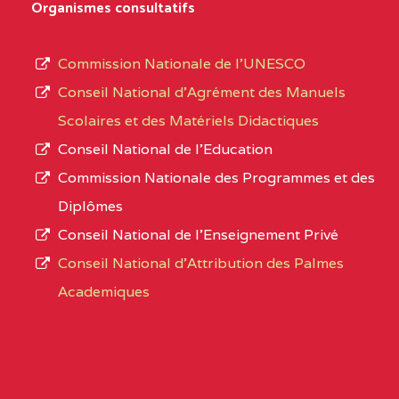
D'ENSEIGNEMENT
Organismes consultatifs
type
GENERAL ET
d’enseignement
PROFESSIONNEL
Commission Nationale de l’UNESCO
autorisé
(CEGEP) STE FOI BP
Conseil National d’Agrément des Manuels
et
:4740 YAOUNDE
Scolaires et des Matériels Didactiques
le
Conseil National de l’Education
CENTRE
COLLEGE PANAFRICAIN
5JK
numéro
Commission Nationale des Programmes et des
DE L'EXCELLENCE BP
d’immatriculation.
Diplômes
:4447 YAOUNDE
Conseil National de l’Enseignement Privé
L’offre
CENTRE
COLLEGE PRIVE
5JK
Conseil National d'Attribution des Palmes
d’éducation
CATHOLIQUE
Academiques
de
D'ENSEIGNEMENT
l’Enseignement
TECHNIQUE
Secondaire
INDUSTRIEL FEMININ
Général