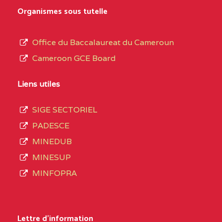
MARIA GORETTI BP
au
Organismes sous tutelle
:1152 YAOUNDE
terme
des
CENTRE
COLLEGE PRIVE LAIC
5JK
Office du Baccalaureat du Cameroun
opérations
SAINT MICHEL
Cameroon GCE Board
d’immatriculation
ARCHANGE BP :10017
du
Liens utiles
YAOUNDE
mois
SIGE SECTORIEL
CENTRE
COMPLEXE SCOLAIRE
5JK
de
PADESCE
AKOA BP :13029
septembre
MINEDUB
YAOUNDE
2020
MINESUP
compte
CENTRE
COMPLEXE SCOLAIRE
5JK
MINFOPRA
3408
BILINGUE SAINT
structures
GERMAIN BP :12671
réparties
Lettre d'information
YAOUNDE