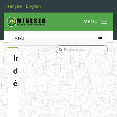
Français
English
MENU
Immatriculation
des
établissements
Etablissements