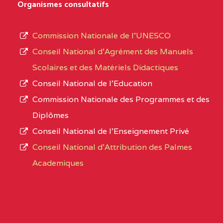
D'ENSEIGNEMENT
Organismes consultatifs
type
GENERAL ET
d’enseignement
PROFESSIONNEL
Commission Nationale de l’UNESCO
autorisé
(CEGEP) STE FOI BP
Conseil National d’Agrément des Manuels
et
:4740 YAOUNDE
Scolaires et des Matériels Didactiques
le
Conseil National de l’Education
CENTRE
COLLEGE PANAFRICAIN
5JK
numéro
Commission Nationale des Programmes et des
DE L'EXCELLENCE BP
d’immatriculation.
Diplômes
:4447 YAOUNDE
Conseil National de l’Enseignement Privé
L’offre
CENTRE
COLLEGE PRIVE
5JK
Conseil National d'Attribution des Palmes
d’éducation
CATHOLIQUE
Academiques
de
D'ENSEIGNEMENT
l’Enseignement
TECHNIQUE
Secondaire
INDUSTRIEL FEMININ
Général