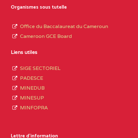
MARIA GORETTI BP
au
Organismes sous tutelle
:1152 YAOUNDE
terme
des
CENTRE
COLLEGE PRIVE LAIC
5JK
Office du Baccalaureat du Cameroun
opérations
SAINT MICHEL
Cameroon GCE Board
d’immatriculation
ARCHANGE BP :10017
du
Liens utiles
YAOUNDE
mois
SIGE SECTORIEL
CENTRE
COMPLEXE SCOLAIRE
5JK
de
PADESCE
AKOA BP :13029
septembre
MINEDUB
YAOUNDE
2020
MINESUP
compte
CENTRE
COMPLEXE SCOLAIRE
5JK
MINFOPRA
3408
BILINGUE SAINT
structures
GERMAIN BP :12671
réparties
Lettre d'information
YAOUNDE