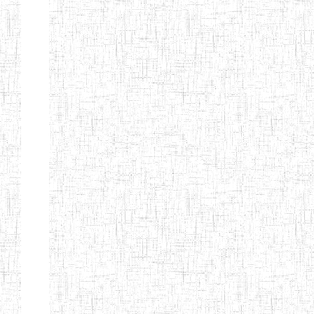
d'enseignement
normal
ENI
Chercher:
Effacer les filtres
Denomination
Type