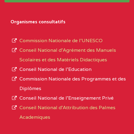
système,
EXTREME-
LYCEE TECHNIQUE DE
0CL
le
Organismes consultatifs
NORD
MERI
type
d’enseignement
0CM1TEFD100504110
(1)
Commission Nationale de l’UNESCO
autorisé
Conseil National d’Agrément des Manuels
EXTREME-
CETIC DE LOULOU
0CM
et
Scolaires et des Matériels Didactiques
NORD
le
Conseil National de l’Education
numéro
0CN1TEFD101094115
(1)
Commission Nationale des Programmes et des
d’immatriculation.
Diplômes
EXTREME-
CETIC DE PETTE
0CN
Conseil National de l’Enseignement Privé
L’offre
NORD
Conseil National d'Attribution des Palmes
d’éducation
0EI1TEFD100495110
(1)
Academiques
de
l’Enseignement
EXTREME-
CETIC DE GOULFEY
0EI