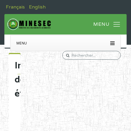
Français
English
MENU
Immatriculation
des
établissements
Etablissements