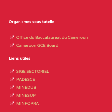
Secondaire
NORD
Général
0EK1TEFD110526096
(1)
au
Organismes sous tutelle
terme
EXTREME-
LYCEE TECHNIQUE DE
0EK
des
Office du Baccalaureat du Cameroun
NORD
KOUSSERI
opérations
Cameroon GCE Board
d’immatriculation
0EL1TEFD100503113
(1)
du
Liens utiles
EXTREME-
CETIC DE LOGONE
0EL
mois
NORD
BIRNI
SIGE SECTORIEL
de
PADESCE
septembre
0EM1TEFD100507113
(1)
MINEDUB
2020
MINESUP
EXTREME-
CETIC DE MAKARY
0EM
compte
MINFOPRA
NORD
3408