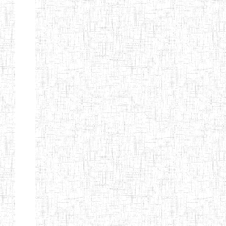
Etablissements
d'enseignement
secondaire
technique
et
professionnel
ESTP
Etablissements
d'enseignement