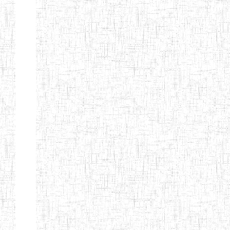
d'enseignement
normal
ENI
Chercher:
Effacer les filtres
Denomination
Type