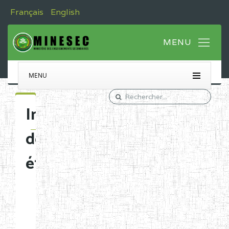
Français
English
MENU
Immatriculation
des
établissements
Etablissements