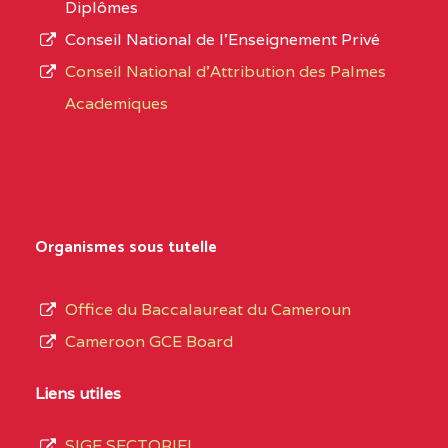
Diplômes
BAMENDA
Conseil National de l’Enseignement Privé
L’offre
Conseil National d'Attribution des Palmes
d’éducation
BAPTIST COMPREHENSIVE COLLEGE BUEA
Academiques
de
SUD-OUEST
BAPTIST
6CC
l’Enseignement
COMPREHENSIVE
Secondaire
COLLEGE BUEA BP :
Général
au
BILINGUAL TECHNICAL COLLEGE CHRIST 
Organismes sous tutelle
terme
CENTRE
BILINGUAL TECHNICAL
5LE
des
Office du Baccalaureat du Cameroun
COLLEGE CHRIST
opérations
Cameroon GCE Board
WINNERS BP :
d’immatriculation
du
Liens utiles
BP :2142 DOUALA
(1)
mois
SIGE SECTORIEL