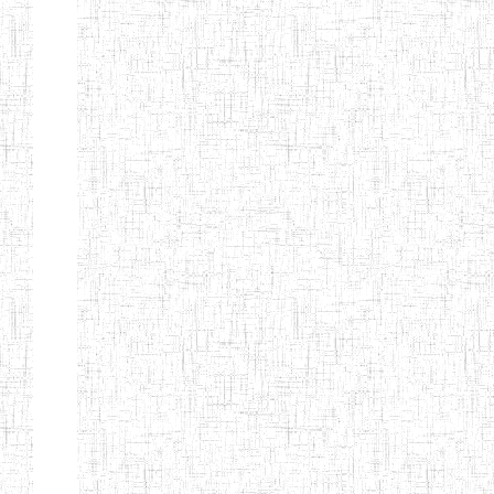
d'enseignement
normal
ENI
Chercher:
Effacer les filtres
Denomination
Type