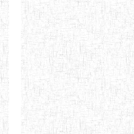
GTTC
12/11/1984
ENIEG
Public
NKAMBE
GTTC WUM
01/09/1997
ENIEG
Public
GTTC
27/08/1975
ENIEG
Public
BAMENDA
GTTC
06/09/2000
ENIEG
Public
MBENGWI
GTTTC
05/09/2010
ENIET
Public
MBENGWI
GTTC NDOP
22/10/2002
ENIEG
Public