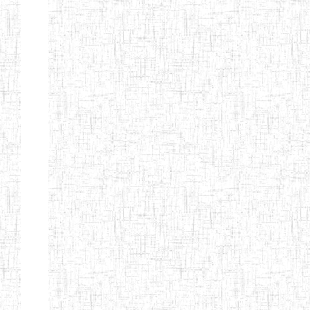
BAFOUSSAM
ENIET DE
13/08/2013
ENIET
Public
BAFOUSSAM-
BALENG
ENIEG DE
02/05/2001
ENIEG
Public
BANGANTE
ENIEG DE
26/08/1975
ENIEG
Public
FOUMBAN
ENIEG DE
30/06/1984
ENIEG
Public
SANGMELIMA
ENBIEG
01/01/1975
ENIEG
Public
D'EBOLOWA