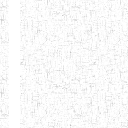
ENIEG DE
17/07/2001
ENIEG
Public
MBOUDA
ENIEG DE
20/09/1999
ENIEG
Public
BAFANG
ENIEG DE
13/10/2012
ENIEG
Public
BAHAM
ENIEG DE
07/08/2013
ENIEG
Public
BANDJOUN
ENIEG DE
15/08/1983
ENIEG
Public
DSCHANG
ENBIEG DE
01/01/1974
ENIEG
Public