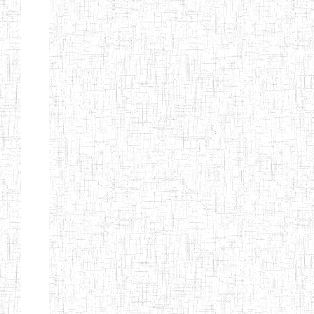
ENIET
04/10/2012
ENIET
Public
D'EBOLOWA
ENIEG DE
01/09/1986
ENIEG
Public
KRIBI
ENIEG DE
08/09/2003
ENIEG
Public
MVENGUE
ENIEG
02/05/2001
ENIEG
Public
D'AMBAM
GTTC BUEA
15/09/1986
ENIEG
Public
GTTC LIMBE
08/09/2003
ENIEG
Public