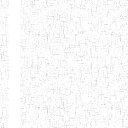
Nature
Arrondissement
Denomination
Création
Type
Nature
GTTC KUMBO
14/07/2001
ENIEG
Public
GTTTC
12/09/2014
ENIET
Public
JIKEJEM