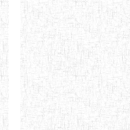
Page 12 sur 13 Total: 307
Afficher
Début
Préc.
4
5
6
7
8
9
13
Suivant
Fin
Etablissements
d'enseignement
secondaire
technique
et