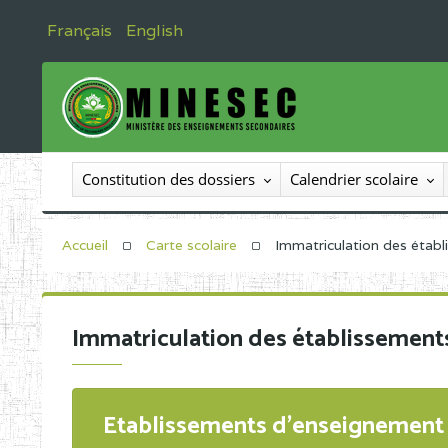
Français
English
Constitution des dossiers
Calendrier scolaire
Accueil
Carte scolaire
Immatriculation des étab
Immatriculation des établissement
Etablissements d'enseignement