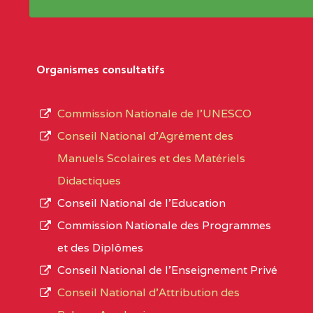
Répertoire sont publiées chaque année et po
Région
Les établissements sont listés par Région, D
Département
références des textes de création ou de tran
Organismes consultatifs
pour le secteur privé, l’ordre d’enseignemen
Arrondissement
autorisé et le numéro d’immatriculation.
Commission Nationale de l’UNESCO
Noms
Conseil National d’Agrément des
L’offre d’éducation de
l’Enseignement Secon
Localité
Manuels Scolaires et des Matériels
d’immatriculation du mois de septembre 2020
Didactiques
suit :
Conseil National de l’Education
Région
Noms
1950 établissements publics
fonctionnels
Commission Nationale des Programmes
895 CES dont 86 Bilingues
et des Diplômes
0CC1TEFD100484110
(1)
1055 Lycées dont 351 Bilingues
Conseil National de l’Enseignement Privé
72 établissements avec section bilingue 
EXTREME-
CETIC DE BOGO
Conseil National d'Attribution des
NORD