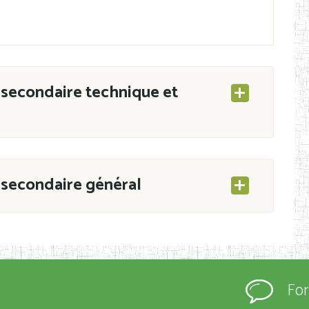
secondaire technique et
secondaire général
ESEC/CAB du 21 mars 2011 portant ouverture
s d’Enseignement Secondaire et Normal (RNE),
Fo
s régulièrement immatriculés et inscrits au