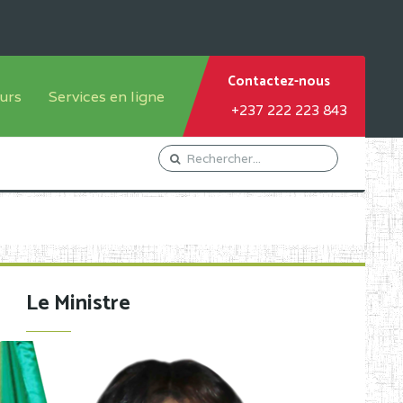
Contactez-nous
urs
Services en ligne
+237 222 223 843
tème francophone
Orientation Conseil
tème anglophone
Gestion du Personnel
Gestion du matricule des
élèves
les
Demande d'actes certificatifs
Le Ministre
Demande de subvention
Acceder au Mail pro