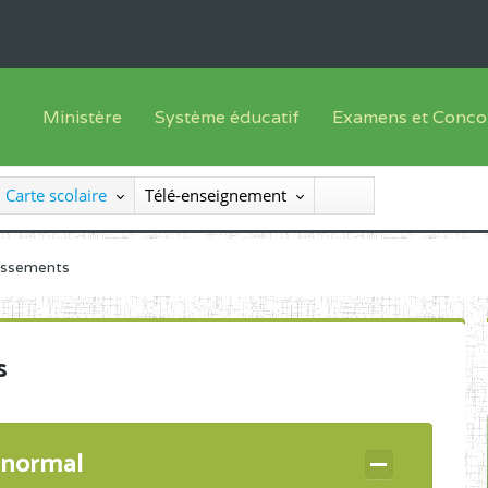
Ministère
Système éducatif
Examens et Conco
Sous sys
Le Ministre
Offre de formation
Inscriptions
Carte scolaire
Télé-enseignement
Sous sys
Le SEESEN
Progammes d'études
Liste des candidats
Inspection Générale des Services
Manuels scolaires
Résultats
lissements
Inspection Générale des Enseignements
Diplômes disponib
Administration Centrale
s
Services Déconcentrés
Organigramme
 normal