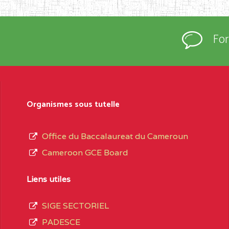
rtées à la connaissance du grand public.
épartement et Arrondissement ; suivent les
Fo
sformation et d’ouverture, le nom du fondateur
t, le sous-système, le type d’enseignement
Organismes sous tutelle
daire Général
au terme des opérations
 compte 3408 structures réparties ainsi qu’il
Office du Baccalaureat du Cameroun
Cameroon GCE Board
Matricule
, soit :
Liens utiles
SIGE SECTORIEL
spéciale
0CC1TEFD100484110
PADESCE