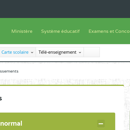
Ministère
Système éducatif
Examens et Conco
Sous sys
Le Ministre
Offre de formation
Inscriptions
Carte scolaire
Télé-enseignement
Sous sys
Le SEESEN
Progammes d'études
Liste des candidats
Inspection Générale des Services
Manuels scolaires
Résultats
lissements
Inspection Générale des Enseignements
Diplômes disponib
Administration Centrale
s
Services Déconcentrés
Organigramme
 normal