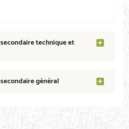
secondaire technique et
secondaire général
ESEC/CAB du 21 mars 2011 portant ouverture
s d’Enseignement Secondaire et Normal (RNE),
s régulièrement immatriculés et inscrits au