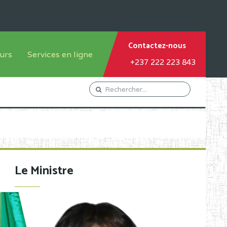
Contactez-nous
urs
Services en ligne
+237 222 223 843
tème francophone
Orientation Conseil
tème anglophone
Gestion du Personnel
Gestion du matricule des
élèves
les
Demande d'actes certificatifs
Le Ministre
Demande de subvention
Acceder au Mail pro