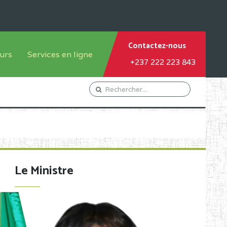
Contactez-nous
urs
Services en ligne
+237 222 223 843
tème francophone
Orientation Conseil
tème anglophone
Gestion du Personnel
Gestion du matricule des
élèves
les
Demande d'actes certificatifs
Le Ministre
Demande de subvention
Acceder au Mail pro