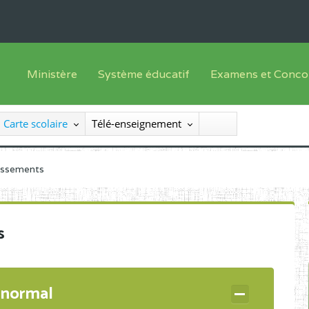
Ministère
Système éducatif
Examens et Conco
Sous sys
Le Ministre
Offre de formation
Inscriptions
Carte scolaire
Télé-enseignement
Sous sys
Le SEESEN
Progammes d'études
Liste des candidats
Inspection Générale des Services
Manuels scolaires
Résultats
lissements
Inspection Générale des Enseignements
Diplômes disponib
Administration Centrale
s
Services Déconcentrés
Organigramme
 normal