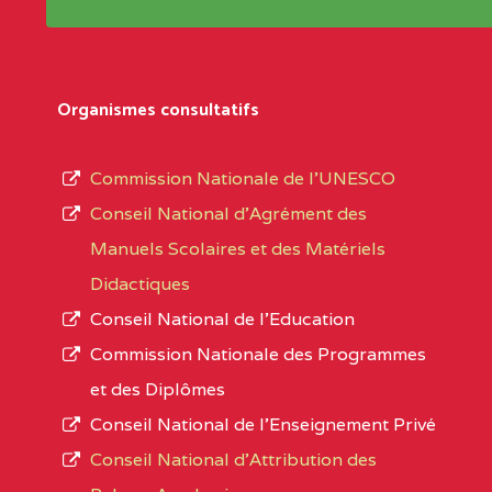
Répertoire sont publiées chaque année et po
Région
Les établissements sont listés par Région, D
Département
références des textes de création ou de tran
Organismes consultatifs
pour le secteur privé, l’ordre d’enseignemen
Arrondissement
autorisé et le numéro d’immatriculation.
Commission Nationale de l’UNESCO
Noms
Conseil National d’Agrément des
L’offre d’éducation de
l’Enseignement Secon
Localité
Manuels Scolaires et des Matériels
d’immatriculation du mois de septembre 2020
Didactiques
suit :
Conseil National de l’Education
Région
Noms
1950 établissements publics
fonctionnels
Commission Nationale des Programmes
895 CES dont 86 Bilingues
et des Diplômes
ADAMAOUA
INSTITUT POLYVALENT BIL
1055 Lycées dont 351 Bilingues
Conseil National de l’Enseignement Privé
PINTADES BP :
72 établissements avec section bilingue 
Conseil National d'Attribution des
ADAMAOUA
COLLEGE PRIVE LAIC POLY