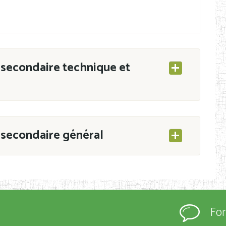
secondaire technique et
secondaire général
ESEC/CAB du 21 mars 2011 portant ouverture
s d’Enseignement Secondaire et Normal (RNE),
Fo
s régulièrement immatriculés et inscrits au