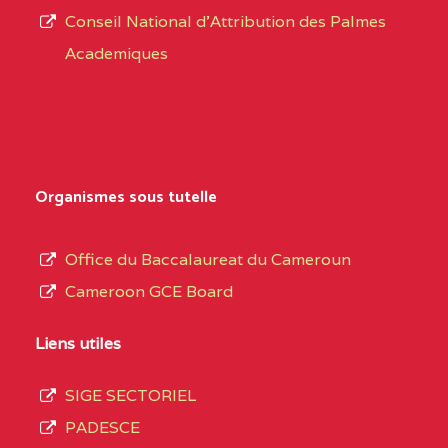
CENTRE
COLLEGE PRIVE
5JK
Conseil National d'Attribution des Palmes
d’éducation
CATHOLIQUE
Academiques
de
D'ENSEIGNEMENT
l’Enseignement
TECHNIQUE
Secondaire
INDUSTRIEL FEMININ
Général
MARIA GORETTI BP
au
Organismes sous tutelle
:1152 YAOUNDE
terme
des
CENTRE
COLLEGE PRIVE LAIC
5JK
Office du Baccalaureat du Cameroun
opérations
SAINT MICHEL
Cameroon GCE Board
d’immatriculation
ARCHANGE BP :10017
du
Liens utiles
YAOUNDE
mois
SIGE SECTORIEL
CENTRE
COMPLEXE SCOLAIRE
5JK
de
PADESCE
AKOA BP :13029
septembre