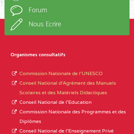
l’ordre
Forum
TECHNIQUE ADOLPH
d’enseignement,
KOLPING (COPAK) BP
le
Nous Ecrire
:33853 YAOUNDE
sous-
système,
CENTRE
COLLEGE
5JK
le
D'ENSEIGNEMENT
Organismes consultatifs
type
GENERAL ET
d’enseignement
PROFESSIONNEL
Commission Nationale de l’UNESCO
autorisé
(CEGEP) STE FOI BP
Conseil National d’Agrément des Manuels
et
:4740 YAOUNDE
Scolaires et des Matériels Didactiques
le
Conseil National de l’Education
CENTRE
COLLEGE PANAFRICAIN
5JK
numéro
Commission Nationale des Programmes et des
DE L'EXCELLENCE BP
d’immatriculation.
Diplômes
:4447 YAOUNDE
Conseil National de l’Enseignement Privé
L’offre