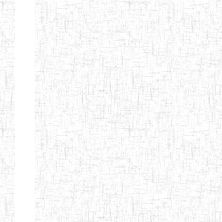
GTTC
03/11/1983
ENIEG
Public
MAMFE
GBTTC
25/08/1978
ENIEG
Public
KUMBA
GTTTC
13/08/2013
ENIET
Public
KUMBA
GTTC AKWA-
27/08/2013
ENIEG
Public
BAKASSI
GTTC
01/08/1997
ENIEG
Public
MUNDEMBA
Page 13 sur 13 Total: 307
Afficher