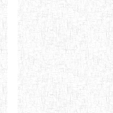
Nature
Arrondissement
Denomination
Création
Type
Nature
GTTC
08/12/1997
ENIEG
Public
BANGEM
GTTC
25/09/2000
ENIEG
Public
FONTEM