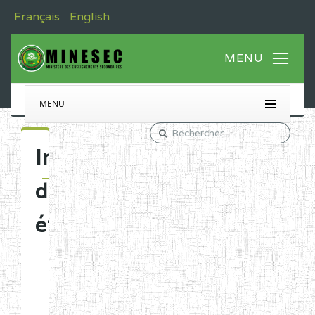
Français
English
MENU
Immatriculation
des
établissements
Etablissements