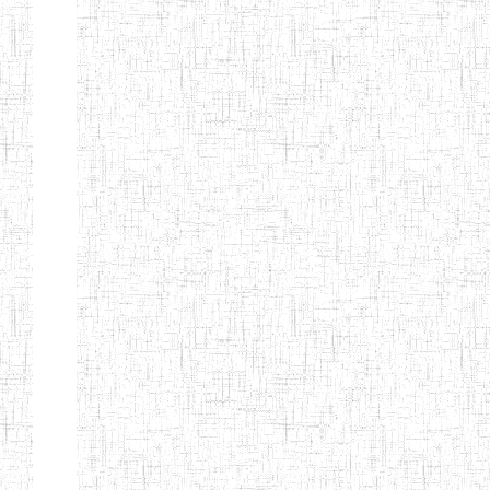
d'enseignement
normal
ENI
Chercher:
Effacer les filtres
Denomination
Type