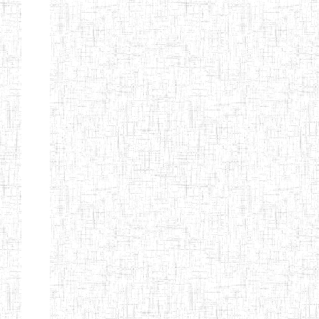
GTTC
17/07/2001
ENIEG
Publi
FUNDONG
Page 11 sur 13 Total: 307
Afficher
Début
Préc.
4
5
6
7
8
9
13
Suivant
Fin
Etablissements
d'enseignement