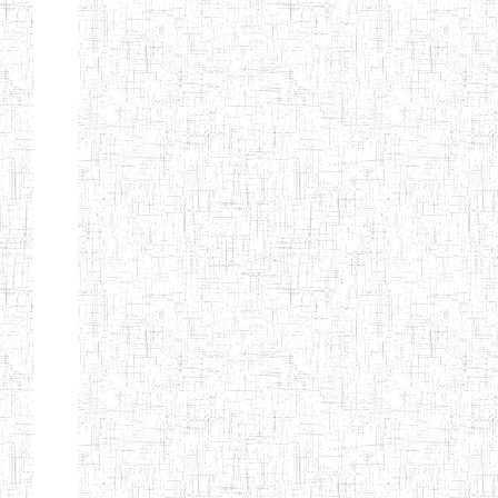
ENIEG
10/07/1983
ENIEG
Publi
D'ABONG
MBANG
ENIEG DE
12/06/2001
ENIEG
Publi
BATOURI
ENBIEG DE
01/08/2001
ENIEG
Publi
BERTOUA
ENIET DE
01/08/2012
ENIET
Publi
BERTOUA
ENIET DE
13/08/2013
ENIET
Publi
MAROUA