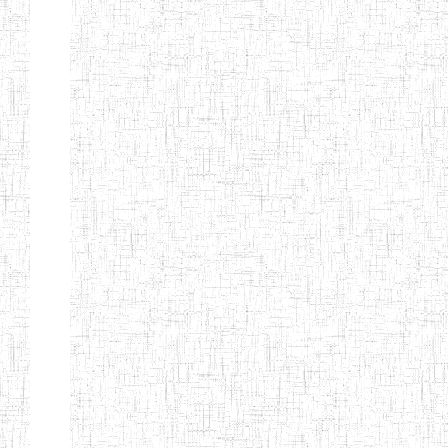
Nature
Arrondissement
Denomination
Création
Type
Natur
ENIEG DE
01/08/2000
ENIEG
Publi
MBALMAYO
ENIEG DE
11/07/2012
ENIEG
Publi
YOKADOUMA