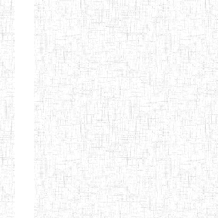
ENBIEG DE
01/01/1965
ENIEG
Publi
MAROUA
ENIEG DE
01/09/1997
ENIEG
Publi
KOUSSERI
ENIEG DE
31/08/2005
ENIEG
Publi
YAGOUA
ENIEG DE
01/09/1984
ENIEG
Publi
KAELE
ENIEG DE
01/07/2000
ENIEG
Publi
MORA
ENIEG DE
24/09/1997
ENIEG
Publi
MOKOLO