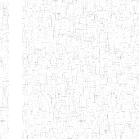
d'enseignement
normal
ENI
Chercher:
Effacer les filtres
Denomination
Type