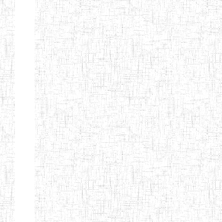
GAROUA
ENBIEG DE
01/01/1975
ENIEG
Publi
GAROUA
ENIEG DE
01/01/1995
ENIEG
Publi
PITOA
ENIEG DE
22/10/2002
ENIEG
Publi
TCHOLLIRE
ENIEG DE POLI
17/08/2012
ENIEG
Publi
ENIEG DE
10/09/2001
ENIEG
Publi
GUIDER