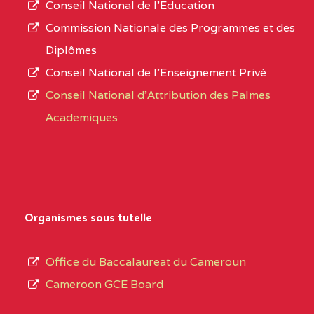
Conseil National de l’Education
CENTRE
COLLEGE PANAFRICAIN
5JK
numéro
Commission Nationale des Programmes et des
DE L'EXCELLENCE BP
d’immatriculation.
Diplômes
:4447 YAOUNDE
Conseil National de l’Enseignement Privé
L’offre
CENTRE
COLLEGE PRIVE
5JK
Conseil National d'Attribution des Palmes
d’éducation
CATHOLIQUE
Academiques
de
D'ENSEIGNEMENT
l’Enseignement
TECHNIQUE
Secondaire
INDUSTRIEL FEMININ
Général
MARIA GORETTI BP
au
Organismes sous tutelle
:1152 YAOUNDE
terme
des
CENTRE
COLLEGE PRIVE LAIC
5JK
Office du Baccalaureat du Cameroun
opérations
SAINT MICHEL
Cameroon GCE Board
d’immatriculation
ARCHANGE BP :10017