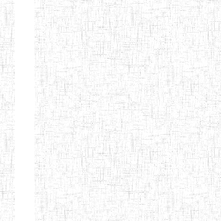
ENIEG DE
01/01/1958
ENIEG
Publi
NKONGSAMBA
ENIEG DE
01/11/2001
ENIEG
Publi
YABASSI
ENBIEG
01/01/1975
ENIEG
Publi
D'EDEA
ENBIEG DE
25/08/1986
ENIEG
Publi
DOUALA
ENIET DE
05/11/1998
ENIET
Publi
DOUALA
ENIET DE
05/08/2010
ENIET
Publi