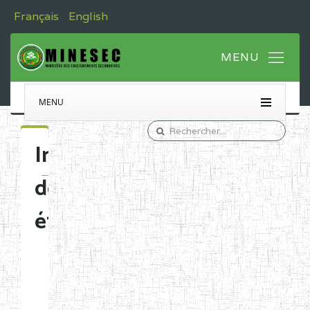
Français
English
MENU
Immatriculation
des
établissements
Etablissements