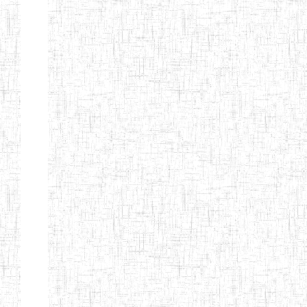
d'enseignement
normal
ENI
Chercher:
Effacer les filtres
Denomination
Type