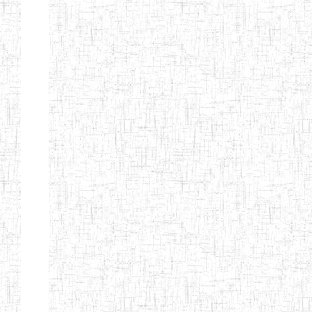
GTTC
03/11/1983
ENIEG
Public
MAMFE
GBTTC
25/08/1978
ENIEG
Public
KUMBA
GTTTC
13/08/2013
ENIET
Public
KUMBA
GTTC AKWA-
27/08/2013
ENIEG
Public
BAKASSI
GTTC
01/08/1997
ENIEG
Public
MUNDEMBA
Page 13 sur 13 Total: 307
Afficher