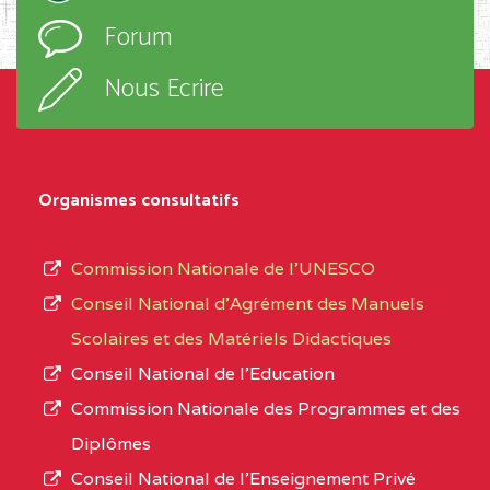
l’ordre
Forum
d’enseignement,
SUD-OUEST
BAIRD MEMORIAL
6CC
le
COLLEGE BP :403 BUEA
Nous Ecrire
sous-
BALI COMMUNITY HIGH SCHOOL BP :
(1)
système,
le
NORD-
BALI COMMUNITY HIGH
3JE
Organismes consultatifs
type
OUEST
SCHOOL BP :
d’enseignement
Commission Nationale de l’UNESCO
BAPTIST COMPREHENSIVE COLLEGE ( BCHS
autorisé
Conseil National d’Agrément des Manuels
BAMENDA
(1)
et
Scolaires et des Matériels Didactiques
le
NORD-
BAPTIST
3JJ
Conseil National de l’Education
numéro
OUEST
COMPREHENSIVE
Commission Nationale des Programmes et des
d’immatriculation.
COLLEGE ( BCHS ) BP :01
Diplômes
BAMENDA
Conseil National de l’Enseignement Privé
L’offre