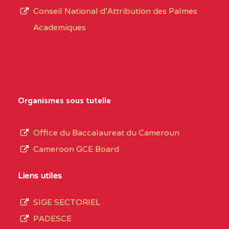
Conseil National d'Attribution des Palmes
d’éducation
BAPTIST COMPREHENSIVE COLLEGE BUEA
Academiques
de
SUD-OUEST
BAPTIST
6CC
l’Enseignement
COMPREHENSIVE
Secondaire
COLLEGE BUEA BP :
Général
au
BILINGUAL TECHNICAL COLLEGE CHRIST 
Organismes sous tutelle
terme
CENTRE
BILINGUAL TECHNICAL
5LE
des
Office du Baccalaureat du Cameroun
COLLEGE CHRIST
opérations
Cameroon GCE Board
WINNERS BP :
d’immatriculation
du
Liens utiles
BP :2142 DOUALA
(1)
mois
SIGE SECTORIEL
de
LITTORAL
BP :2142 DOUALA
7IJ
PADESCE
septembre