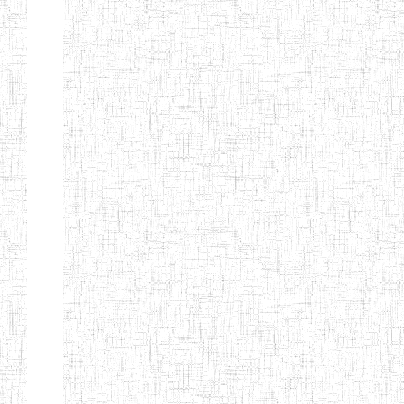
Nature
Arrondissement
Denomination
Création
Type
Nature
GTTC
08/12/1997
ENIEG
Public
BANGEM
GTTC
25/09/2000
ENIEG
Public
FONTEM