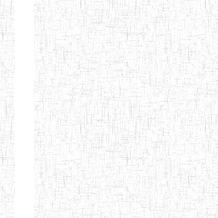
Début
Préc.
4
5
6
7
8
9
13
Suivant
Fin
Etablissements
d'enseignement
secondaire
technique
et
professionnel