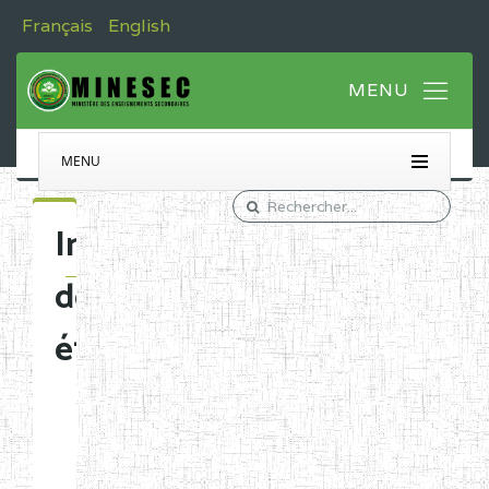
Français
English
MENU
Immatriculation
des
établissements
Etablissements