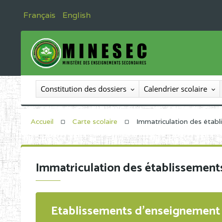
Français
English
Constitution des dossiers
Calendrier scolaire
Accueil
Carte scolaire
Immatriculation des étab
Immatriculation des établissement
Etablissements d'enseignement