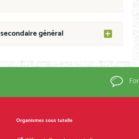
secondaire général
ESEC/CAB du 21 mars 2011 portant ouverture
s d’Enseignement Secondaire et Normal (RNE),
Fo
s régulièrement immatriculés et inscrits au
rtées à la connaissance du grand public.
épartement et Arrondissement ; suivent les
sformation et d’ouverture, le nom du fondateur
Organismes sous tutelle
t, le sous-système, le type d’enseignement