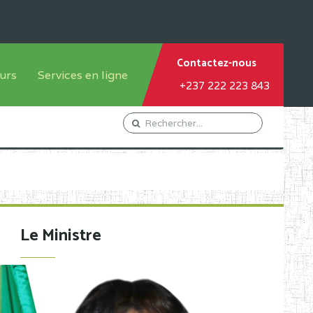
Contactez-nous
urs
Services en ligne
+237 222 223 843
tème francophone
Orientation Conseil
tème anglophone
Gestion du Personnel
Gestion du matricule des
élèves
les
Demande d'actes certificatifs
Le Ministre
Demande de subvention
Acceder au Mail pro