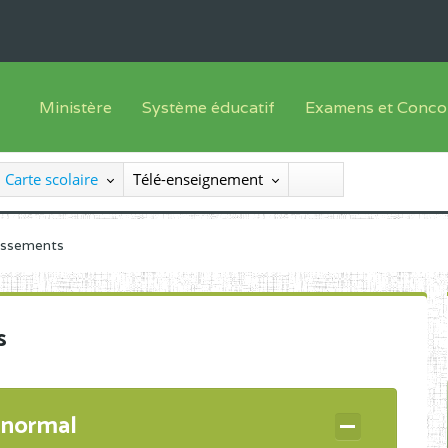
Ministère
Système éducatif
Examens et Conco
Sous sys
Le Ministre
Offre de formation
Inscriptions
Carte scolaire
Télé-enseignement
Sous sys
Le SEESEN
Progammes d'études
Liste des candidats
Inspection Générale des Services
Manuels scolaires
Résultats
lissements
Inspection Générale des Enseignements
Diplômes disponib
Administration Centrale
s
Services Déconcentrés
Organigramme
 normal