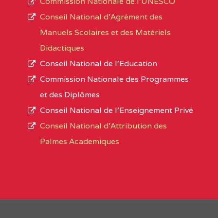
Commission Nationale de l’UNESCO
Noms
Conseil National d’Agrément des
L’offre d’éducation de
l’Enseignement Secon
Localité
Manuels Scolaires et des Matériels
d’immatriculation du mois de septembre 2020
Didactiques
suit :
Conseil National de l’Education
Région
Noms
1950 établissements publics
fonctionnels
Commission Nationale des Programmes
895 CES dont 86 Bilingues
et des Diplômes
ADAMAOUA
(25)
1055 Lycées dont 351 Bilingues
Conseil National de l’Enseignement Privé
72 établissements avec section bilingue 
ADAMAOUA
INSTITUT POLYVALENT BIL
Conseil National d'Attribution des
PINTADES BP :
Palmes Academiques
1358 établissements privés
, soit :
ADAMAOUA
COLLEGE PRIVE LAIC POLY
994 établissements privés laïcs
L'ADAMAOUA BP :329 NG
190 établissements privés catholiques
88 établissements privés protestants
ADAMAOUA
GRACE COMPREHENSIVE HI
44 établissements privés islamiques.