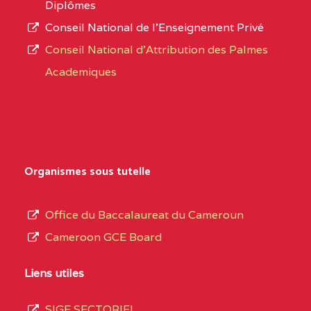
Diplômes
EXTREME-
CETIC DE PETTE
0CN
Conseil National de l’Enseignement Privé
L’offre
NORD
Conseil National d'Attribution des Palmes
d’éducation
0EI1TEFD100495110
(1)
Academiques
de
l’Enseignement
EXTREME-
CETIC DE GOULFEY
0EI
Secondaire
NORD
Général
0EK1TEFD110526096
(1)
au
Organismes sous tutelle
terme
EXTREME-
LYCEE TECHNIQUE DE
0EK
des
Office du Baccalaureat du Cameroun
NORD
KOUSSERI
opérations
Cameroon GCE Board
d’immatriculation
0EL1TEFD100503113
(1)
du
Liens utiles
EXTREME-
CETIC DE LOGONE
0EL
mois
NORD
BIRNI
SIGE SECTORIEL