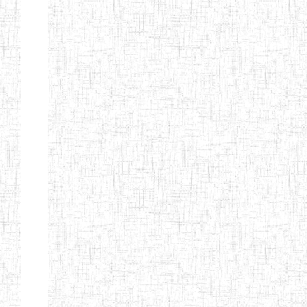
BTTC MBENGWI
BAPTIST
08/08/1983
ENIEG
Pri
TEACHERS
TRAINING
COLLEGE
KENCHOLIA
15/09/2015
ENIEG
Pri
TEACHER'S
TRAINING
COLLEGE
"K.T.T.C NDOP"
ENIEG PRIVEE
01/09/2015
ENIEG
Pri
BILINGUE