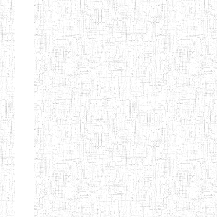
CITOYEN
ENIEG PRIVEE
04/08/2010
ENIEG
Pri
L'ARCHE DES
PHOTONS
ECOLE DE
30/11/2004
ENIEG
Pri
FORMATION
DES
INSTITUTEURS
ST ANDRE
ENIEG PRIVEE
04/06/2015
ENIEG
Pri
LAIQUE
PEKEKUE