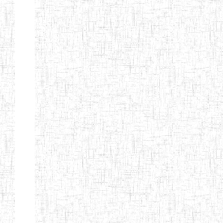
LAIQUE LES
PERFORMANCES
PEDAGOGIQUES
ENIEG DU HAUT
12/08/2013
ENIEG
Pri
NKAM
ENIEG BILINGUE
05/09/2003
ENIEG
Pri
DE L'IPEP DE
BANDJOUN
ENIEG PRIVEE
07/09/2012
ENIEG
Pri
NANFAH
ENPIEG TERESA
14/03/2014
ENIEG
Pri
JANE