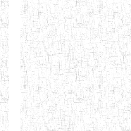
SAINT
28/12/2007
ENIEG
Pri
ANDREW'S BTTC
MODEL
08/09/2015
ENIEG
Pri
INCLUSIVE
BILINGUAL
TEACHER
TRAINING
INSTITUTE
CEFED/SPED/TTI
17/11/2008
ENIEG
Pri
SANTA
PTTC MBENGWI
06/08/1990
ENIEG
Pri
FULL GOSPEL
02/10/1998
ENIEG
Pri