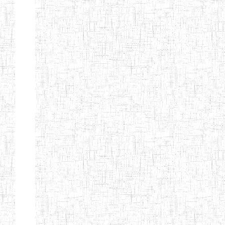
Page 9 sur 13 Total: 307
Afficher
Début
Préc.
4
5
6
7
8
9
13
Suivant
Fin
Etablissements
d'enseignement
secondaire
technique
et