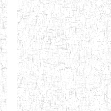
ENIEG
04/08/2010
ENIEG
Pri
MODERNE
SAINTE MARIE
ENIEG PRIVEE
04/08/2010
ENIEG
Pri
BILINGUE LES
BOSONS
ENIEG BILINGUE
01/08/2014
ENIEG
Pri
LE NORMALIEN
CITOYEN
ENIEG BILINGUE
03/10/2012
ENIEG
Pri
CLAIRE
FONTAINE