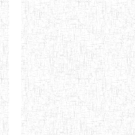
ENIEG BILINGUE
25/06/2014
ENIEG
Pri
LA COURONNE
ENIET BILINGUE
06/01/2014
ENIET
Pri
LA
PERFORMANCE
ENIET PRIVEE
25/07/2013
ENIET
Pri
LES FERMIONS
ENIET PRIVEE DE
17/04/2014
ENIET
Pri
L'OUEST
ENIET LE
30/10/2014
ENIET
Pri
NORMALIEN