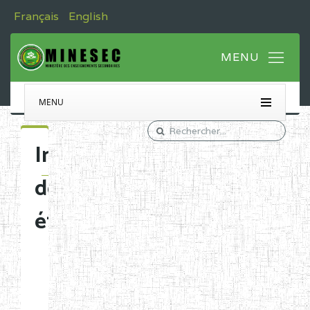
Français
English
MENU
Immatriculation
des
établissements
Etablissements