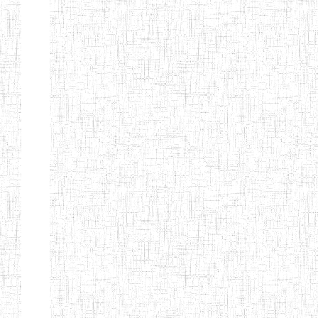
d'enseignement
normal
ENI
Chercher:
Effacer les filtres
Denomination
Type