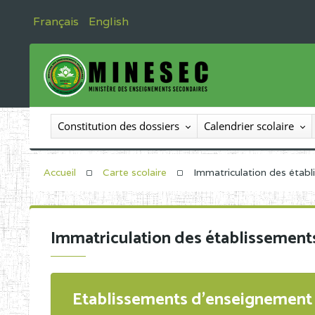
Français
English
Constitution des dossiers
Calendrier scolaire
Accueil
Carte scolaire
Immatriculation des étab
Immatriculation des établissement
Etablissements d'enseignement