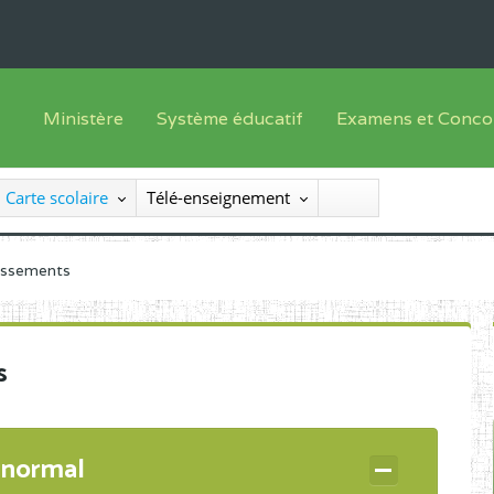
Ministère
Système éducatif
Examens et Conco
Sous sys
Le Ministre
Offre de formation
Inscriptions
Carte scolaire
Télé-enseignement
Sous sys
Le SEESEN
Progammes d'études
Liste des candidats
Inspection Générale des Services
Manuels scolaires
Résultats
lissements
Inspection Générale des Enseignements
Diplômes disponib
Administration Centrale
s
Services Déconcentrés
Organigramme
 normal