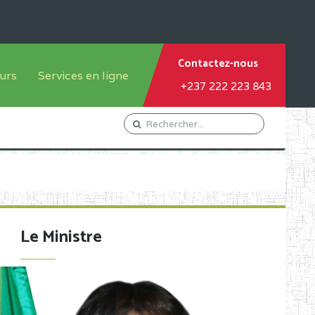
Contactez-nous
urs
Services en ligne
+237 222 223 843
tème francophone
Orientation Conseil
tème anglophone
Gestion du Personnel
Gestion du matricule des
élèves
les
Demande d'actes certificatifs
Le Ministre
Demande de subvention
Acceder au Mail pro