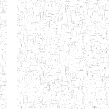
d'enseignement
normal
ENI
Chercher:
Effacer les filtres
Denomination
Type