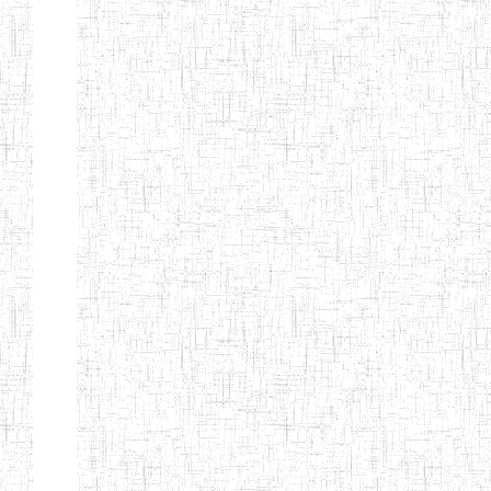
Etablissements
d'enseignement
secondaire
technique
et
professionnel
ESTP
Etablissements
d'enseignement