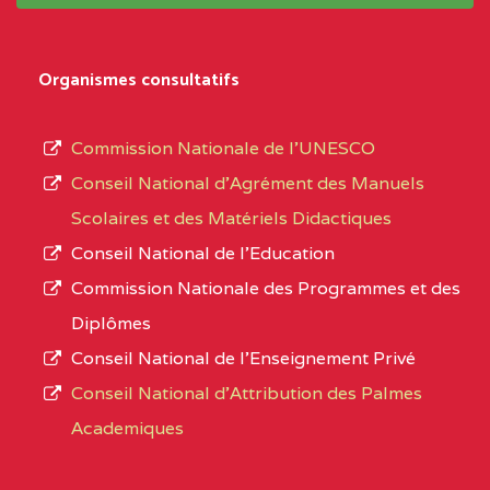
système,
CENTRE
COLLEGE
5JK
le
D'ENSEIGNEMENT
Organismes consultatifs
type
GENERAL ET
d’enseignement
PROFESSIONNEL
Commission Nationale de l’UNESCO
autorisé
(CEGEP) STE FOI BP
Conseil National d’Agrément des Manuels
et
:4740 YAOUNDE
Scolaires et des Matériels Didactiques
le
Conseil National de l’Education
CENTRE
COLLEGE PANAFRICAIN
5JK
numéro
Commission Nationale des Programmes et des
DE L'EXCELLENCE BP
d’immatriculation.
Diplômes
:4447 YAOUNDE
Conseil National de l’Enseignement Privé
L’offre
CENTRE
COLLEGE PRIVE
5JK
Conseil National d'Attribution des Palmes
d’éducation
CATHOLIQUE
Academiques
de
D'ENSEIGNEMENT
l’Enseignement