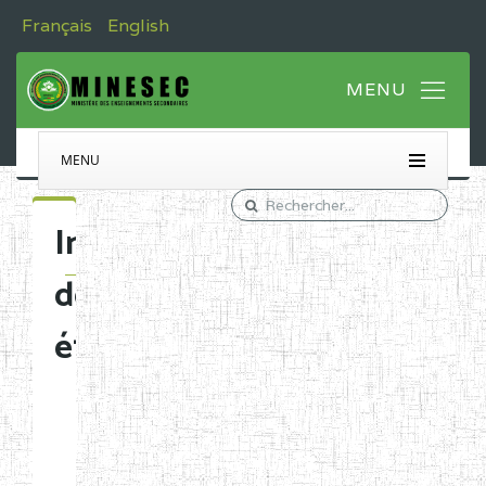
Français
English
MENU
Immatriculation
des
établissements
Etablissements