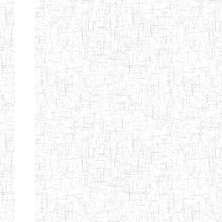
d'enseignement
normal
ENI
Chercher:
Effacer les filtres
Denomination
Type