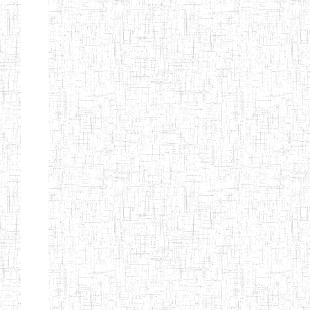
MODERNE
SAINTE MARIE
ENIEG PRIVEE
04/08/2010
ENIEG
Pri
BILINGUE LES
BOSONS
ENIEG BILINGUE
01/08/2014
ENIEG
Pri
LE NORMALIEN
CITOYEN
ENIEG BILINGUE
03/10/2012
ENIEG
Pri
CLAIRE
FONTAINE
Page 4 sur 13 Total: 307
Afficher