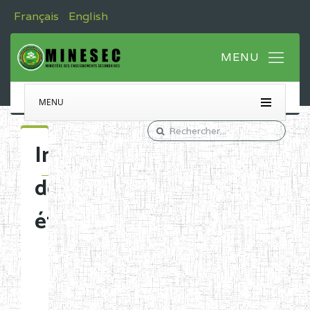
Français
English
MENU
Immatriculation
des
établissements
Etablissements