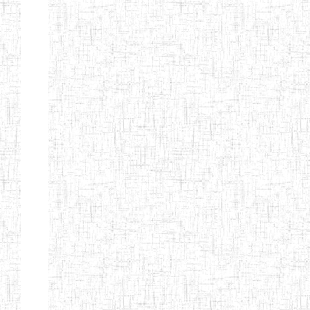
TTC TATUM
ST PIUS X
01/08/2000
ENIET
Pri
TECHNICAL
TEACHER
TRAINING
COLLEGE
TATUM
NIGHTINGALE
20/08/2013
ENIEG
Pri
TEACHER
TRAINING
COLLEGE
CHRIST THE
04/08/2010
ENIEG
Pri