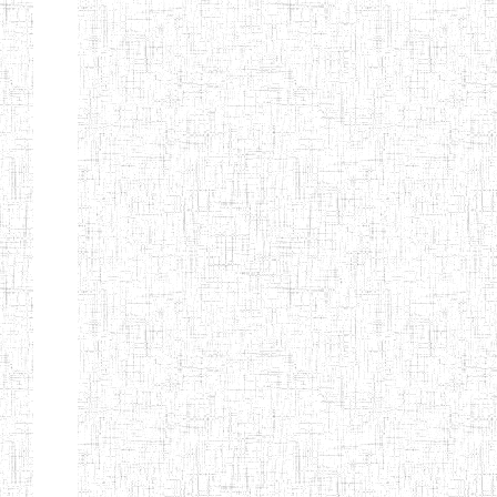
BAPTIST
08/08/1983
ENIEG
Pri
TEACHERS
TRAINING
COLLEGE
KENCHOLIA
15/09/2015
ENIEG
Pri
TEACHER'S
TRAINING
COLLEGE
"K.T.T.C NDOP"
ENIEG PRIVEE
01/09/2015
ENIEG
Pri
BILINGUE
LAIQUE LES
PERFORMANCES