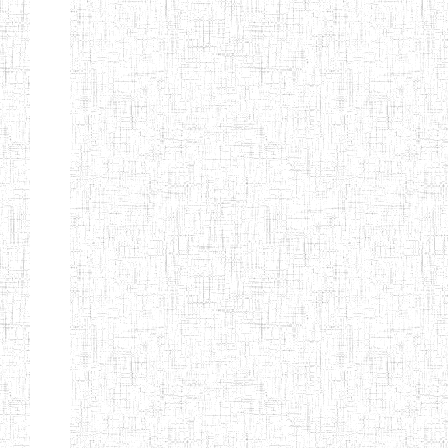
PEDAGOGIQUES
ENIEG DU HAUT
12/08/2013
ENIEG
Pri
NKAM
ENIEG BILINGUE
05/09/2003
ENIEG
Pri
DE L'IPEP DE
BANDJOUN
ENIEG PRIVEE
07/09/2012
ENIEG
Pri
NANFAH
ENPIEG TERESA
14/03/2014
ENIEG
Pri
JANE
ENIEG
04/08/2010
ENIEG
Pri