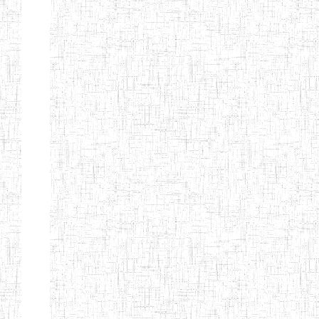
ANDREW'S BTTC
MODEL
08/09/2015
ENIEG
Pri
INCLUSIVE
BILINGUAL
TEACHER
TRAINING
INSTITUTE
CEFED/SPED/TTI
17/11/2008
ENIEG
Pri
SANTA
PTTC MBENGWI
06/08/1990
ENIEG
Pri
FULL GOSPEL
02/10/1998
ENIEG
Pri
BTTC MBENGWI