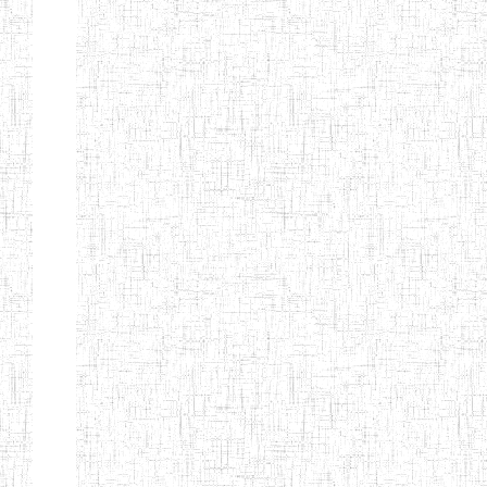
Début
Préc.
1
2
3
4
5
6
Suivant
Fin
Etablissements
d'enseignement
secondaire
technique
et
professionnel