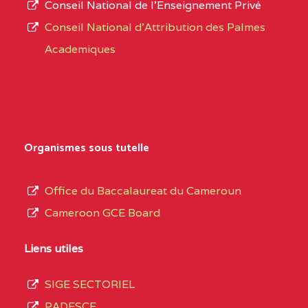
Conseil National de l’Enseignement Privé
L’offre
YDE
Conseil National d'Attribution des Palmes
d’éducation
CENTRE
INSTITUT AGRICOLE
5EL
Academiques
de
D'OBALA BP :233 OBALA
l’Enseignement
Secondaire
CENTRE
INSTITUT POLYVALENT
5EL
Général
LEO BP : 91 Obala
au
Organismes sous tutelle
CENTRE
CETIF CYPRIEN MBUKA
5EM
terme
DE NGOYA BP :
des
Office du Baccalaureat du Cameroun
opérations
CENTRE
COLLEGE ONANA
5EM
Cameroon GCE Board
d’immatriculation
EBODE BP :14463
du
Liens utiles
YAOUNDE
mois
SIGE SECTORIEL
CENTRE
CEGTI ST JEROME DE
5EN
de
PADESCE