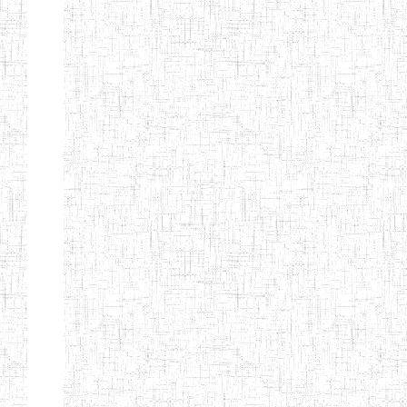
KING TEACHER
TRAINING
COLLEGE
ITCIG SENTTI
14/02/2007
ENIEG
Pri
CAMEROON
27/08/2015
ENIEG
Pri
INCLUSIVE
SPECIAL
EDUCATION
TEACHERS'
TRAINING AND
EMPOWERMENT
PROGRAMME
(CISETTEP)