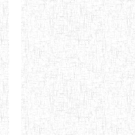
ALBERT
27/08/2015
ENIEG
Pri
TEACHERS'
TRAINING
INSTITUTE
CAMEROUN
(A.T.T.I.C)
NACHO
12/08/2010
ENIET
Pri
TECHNICAL
TEACHER
TRAINING
INSTITUTE
SAINT
28/12/2007
ENIEG
Pri