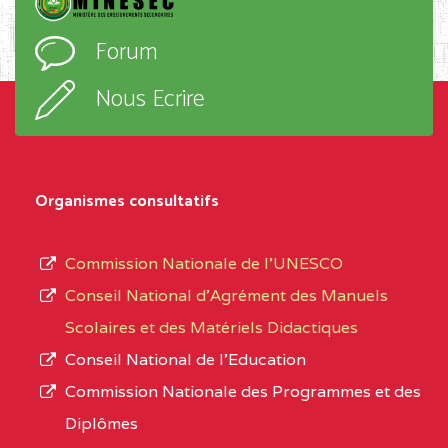
PROGRESSIO BP :85
l’ordre
Forum
OBALA
d’enseignement,
le
Nous Ecrire
CENTRE
CEGTI ST BENOIT DE
5EK
sous-
TALA BP :25 MONATELE
système,
CENTRE
COLLEGE PRIVE LAIC
5EK
le
Organismes consultatifs
NDOMO BP :1154
type
Douala
d’enseignement
Commission Nationale de l’UNESCO
autorisé
CENTRE
COLLEGE PRIVE
5EL
Conseil National d’Agrément des Manuels
et
CATHOLIQUE JOSPEH
Scolaires et des Matériels Didactiques
le
STINTZI BP :53 OBALA
Conseil National de l’Education
numéro
Commission Nationale des Programmes et des
CENTRE
COLLEGE PRIVE LAIC LE
5EL
d’immatriculation.
Diplômes
MAGNIFICAT BP :20427