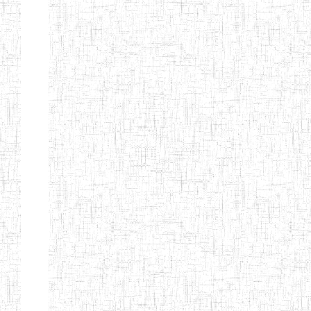
EDUCATION
ENIEG PRIVEE
20/08/2015
ENIEG
Privé
MERE
THERESA
ENIEG COSBIE
28/08/2009
ENIEG
Privé
ENIEG STAR
28/12/2007
ENIEG
Privé
ENIEG MEVEC
02/07/2012
ENIEG
Privé
Page 2 sur 13 Total: 307
Afficher
Début
Préc.
1
2
3
4
5
6