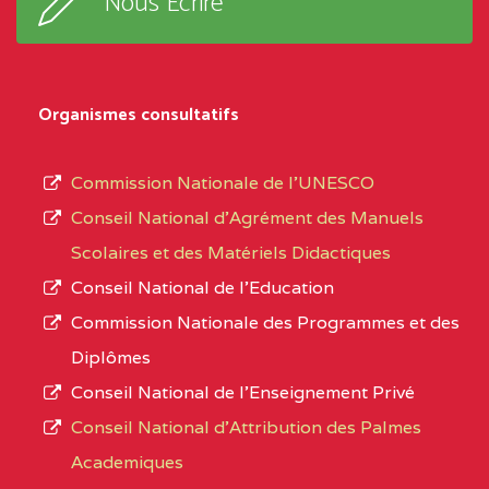
Nous Ecrire
sous-
TALA BP :25 MONATELE
système,
CENTRE
COLLEGE PRIVE LAIC
5EK
le
Organismes consultatifs
NDOMO BP :1154
type
Douala
d’enseignement
Commission Nationale de l’UNESCO
autorisé
CENTRE
COLLEGE PRIVE
5EL
Conseil National d’Agrément des Manuels
et
CATHOLIQUE JOSPEH
Scolaires et des Matériels Didactiques
le
STINTZI BP :53 OBALA
Conseil National de l’Education
numéro
Commission Nationale des Programmes et des
CENTRE
COLLEGE PRIVE LAIC LE
5EL
d’immatriculation.
Diplômes
MAGNIFICAT BP :20427
Conseil National de l’Enseignement Privé
L’offre
YDE
Conseil National d'Attribution des Palmes
d’éducation
CENTRE
INSTITUT AGRICOLE
5EL
Academiques
de