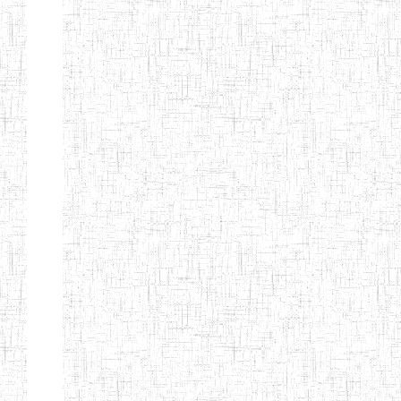
d'enseignement
normal
ENI
Chercher:
Effacer les filtres
Denomination
Type