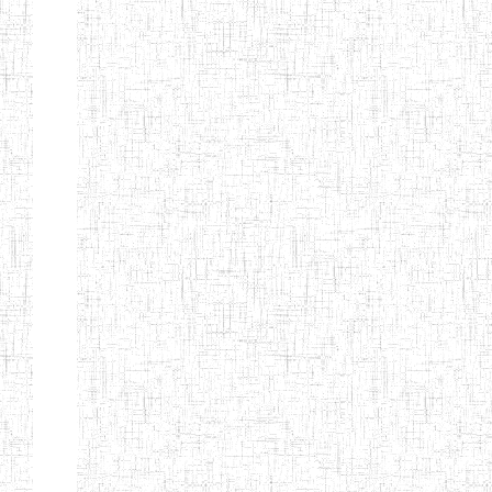
ENIEG BERYLA
06/06/2014
ENIEG
Privé
ENIEG
28/08/2009
ENIEG
Privé
L'EXCELLENCE
ENIEG DES
10/07/2001
ENIEG
Privé
NATIONS
ENIET PAUL
23/07/2014
ENIET
Privé
MOMO
ENIEG PRIVEE
10/07/2008
ENIEG
Privé
TCHEB'S
ENIEG PRIVEE
12/07/2019
ENIEG
Privé