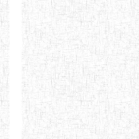
Suivant
Fin
Etablissements
d'enseignement
secondaire
technique
et
professionnel
ESTP
Etablissements