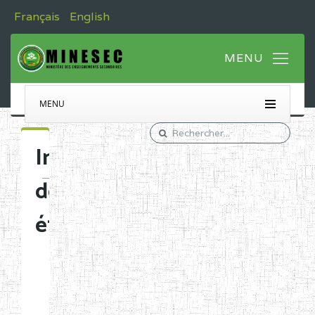
Français
English
MENU
Immatriculation
des
établissements
Etablissements