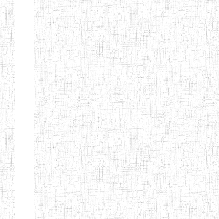
BILINGUE
INCLUSIVE
LOUIS
BRAILLE DU
CJARC
ENIEG LA
28/12/2007
ENIEG
Privé
PENSEE
ENIEG PRIVEE
28/08/2009
ENIEG
Privé
AIME-CESAIRE
ENIEG
03/06/2014
ENIEG
Privé
SIANTOU
ENIEG LA
26/05/2014
ENIEG
Privé