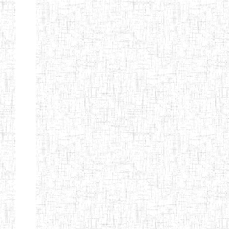
ENIEG
10/07/2000
ENIEG
Privé
BILINGUE
MATSIAZE
ENPIEG
20/08/2015
ENIEG
Privé
BILINGUE
SENTTI-IBES
ENIEG PRIVEE
06/06/2016
ENIEG
Privé
BILINGUE LES
ROSSIGNOLS
MAJORS
ENI PRIVEE
22/09/2000
ENIEG
Privé
LAIQUE