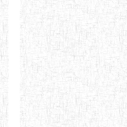
FIERTE
ENIEG TAGA
02/09/2014
ENIEG
Privé
ENIET
04/02/2014
ENIET
Privé
SIANTOU
ENIEG PRIVEE
28/08/2009
ENIEG
Privé
GOLDEN
ENIEG
28/12/2007
ENIEG
Privé
BILINGUE LE
GRAND
ENIEG
15/04/2014
ENIEG
Privé
BILINGUE
VIVA