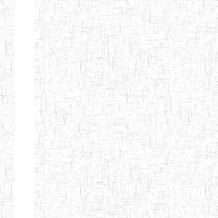
Nature
Arrondissement
Denomination
Création
Type
Natur
ENIEG LES
25/09/1995
ENIEG
Privé
MOINILLONS
ENPIEG
10/10/2013
ENIEG
Privé
BILINGUE
MAGAWATI