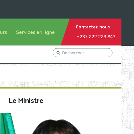
Contactez-nous
urs
Services en ligne
+237 222 223 843
tème francophone
Orientation Conseil
tème anglophone
Gestion du Personnel
Gestion du matricule des
élèves
les
Demande d'actes certificatifs
Le Ministre
Demande de subvention
Acceder au Mail pro