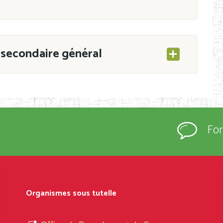
secondaire général
ESEC/CAB du 21 mars 2011 portant ouverture
s d’Enseignement Secondaire et Normal (RNE),
Fo
s régulièrement immatriculés et inscrits au
rtées à la connaissance du grand public.
épartement et Arrondissement ; suivent les
sformation et d’ouverture, le nom du fondateur
Organismes sous tutelle
t, le sous-système, le type d’enseignement