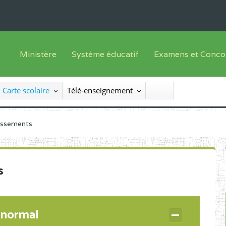
Ministère
Système éducatif
Examens et Conco
Sous sys
Le Ministre
Offre de formation
Inscriptions
Carte scolaire
Télé-enseignement
Sous sys
Le SEESEN
Progammes d'études
Liste des candidats
Inspection Générale des Services
Manuels scolaires
Résultats
lissements
Inspection Générale des Enseignements
Diplômes disponib
Administration Centrale
s
Services Déconcentrés
Organigramme
 normal