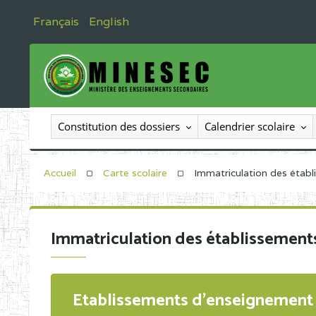
Français
English
Constitution des dossiers
Calendrier scolaire
Accueil
Carte scolaire
Immatriculation des étab
Immatriculation des établissement
Etablissements d'enseignement