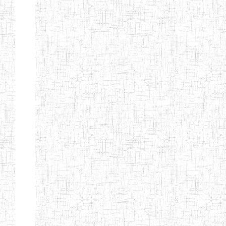
BTTC MBENGWI
BAPTIST
08/08/1983
ENIEG
Pri
TEACHERS
TRAINING
COLLEGE
KENCHOLIA
15/09/2015
ENIEG
Pri
TEACHER'S
TRAINING
COLLEGE
"K.T.T.C NDOP"
ENIEG PRIVEE
01/09/2015
ENIEG
Pri
BILINGUE