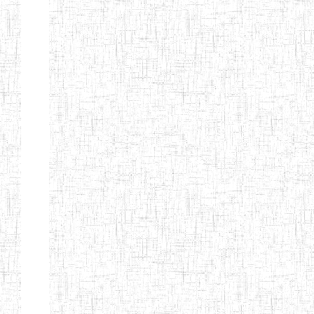
Page 9 sur 13 Total: 307
Afficher
Début
Préc.
4
5
6
7
8
9
13
Suivant
Fin
Etablissements
d'enseignement
secondaire
technique
et