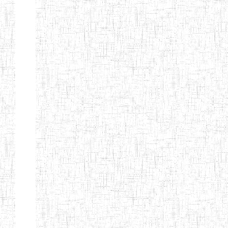
d'enseignement
normal
ENI
Chercher:
Effacer les filtres
Denomination
Type