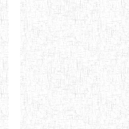
CITOYEN
ENIEG PRIVEE
04/08/2010
ENIEG
Pri
L'ARCHE DES
PHOTONS
ECOLE DE
30/11/2004
ENIEG
Pri
FORMATION
DES
INSTITUTEURS
ST ANDRE
ENIEG PRIVEE
04/06/2015
ENIEG
Pri
LAIQUE
PEKEKUE