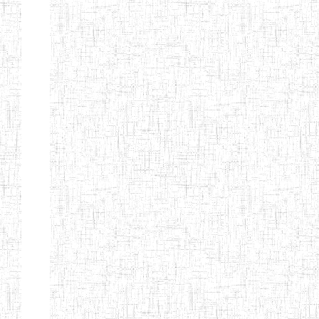
ENIEG BILINGUE
25/06/2014
ENIEG
Pri
LA COURONNE
ENIET BILINGUE
06/01/2014
ENIET
Pri
LA
PERFORMANCE
ENIET PRIVEE
25/07/2013
ENIET
Pri
LES FERMIONS
ENIET PRIVEE DE
17/04/2014
ENIET
Pri
L'OUEST
ENIET LE
30/10/2014
ENIET
Pri
NORMALIEN