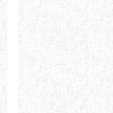
ENIEG
04/08/2010
ENIEG
Pri
MODERNE
SAINTE MARIE
ENIEG PRIVEE
04/08/2010
ENIEG
Pri
BILINGUE LES
BOSONS
ENIEG BILINGUE
01/08/2014
ENIEG
Pri
LE NORMALIEN
CITOYEN
ENIEG BILINGUE
03/10/2012
ENIEG
Pri
CLAIRE
FONTAINE