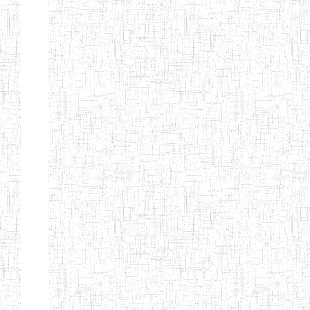
LAIQUE LES
PERFORMANCES
PEDAGOGIQUES
ENIEG DU HAUT
12/08/2013
ENIEG
Pri
NKAM
ENIEG BILINGUE
05/09/2003
ENIEG
Pri
DE L'IPEP DE
BANDJOUN
ENIEG PRIVEE
07/09/2012
ENIEG
Pri
NANFAH
ENPIEG TERESA
14/03/2014
ENIEG
Pri
JANE