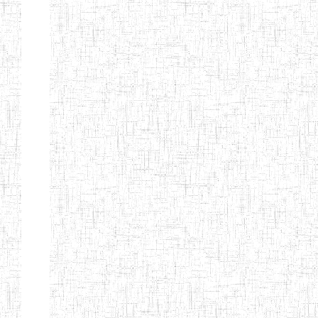
SAINT
28/12/2007
ENIEG
Pri
ANDREW'S BTTC
MODEL
08/09/2015
ENIEG
Pri
INCLUSIVE
BILINGUAL
TEACHER
TRAINING
INSTITUTE
CEFED/SPED/TTI
17/11/2008
ENIEG
Pri
SANTA
PTTC MBENGWI
06/08/1990
ENIEG
Pri
FULL GOSPEL
02/10/1998
ENIEG
Pri