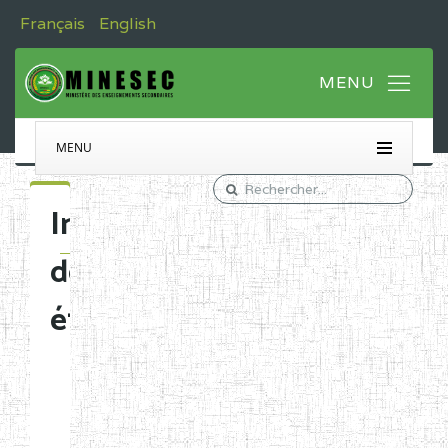
Français
English
MENU
Immatriculation
des
établissements
Etablissements