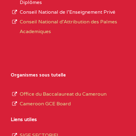
Diplômes
:4447 YAOUNDE
Conseil National de l’Enseignement Privé
L’offre
CENTRE
COLLEGE PRIVE
5JK
Conseil National d'Attribution des Palmes
d’éducation
CATHOLIQUE
Academiques
de
D'ENSEIGNEMENT
l’Enseignement
TECHNIQUE
Secondaire
INDUSTRIEL FEMININ
Général
MARIA GORETTI BP
au
Organismes sous tutelle
:1152 YAOUNDE
terme
des
CENTRE
COLLEGE PRIVE LAIC
5JK
Office du Baccalaureat du Cameroun
opérations
SAINT MICHEL
Cameroon GCE Board
d’immatriculation
ARCHANGE BP :10017
du
Liens utiles
YAOUNDE
mois
SIGE SECTORIEL