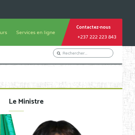
Contactez-nous
urs
Services en ligne
+237 222 223 843
tème francophone
Orientation Conseil
tème anglophone
Gestion du Personnel
Gestion du matricule des
élèves
les
Demande d'actes certificatifs
Le Ministre
Demande de subvention
Acceder au Mail pro