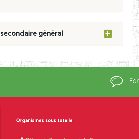
secondaire général
ESEC/CAB du 21 mars 2011 portant ouverture
s d’Enseignement Secondaire et Normal (RNE),
Fo
s régulièrement immatriculés et inscrits au
rtées à la connaissance du grand public.
épartement et Arrondissement ; suivent les
sformation et d’ouverture, le nom du fondateur
Organismes sous tutelle
t, le sous-système, le type d’enseignement