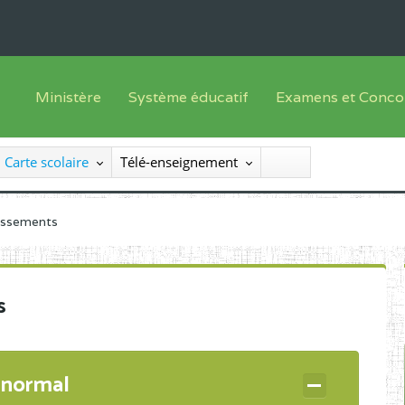
Ministère
Système éducatif
Examens et Conco
Sous sys
Le Ministre
Offre de formation
Inscriptions
Carte scolaire
Télé-enseignement
Sous sys
Le SEESEN
Progammes d'études
Liste des candidats
Inspection Générale des Services
Manuels scolaires
Résultats
lissements
Inspection Générale des Enseignements
Diplômes disponib
Administration Centrale
s
Services Déconcentrés
Organigramme
 normal