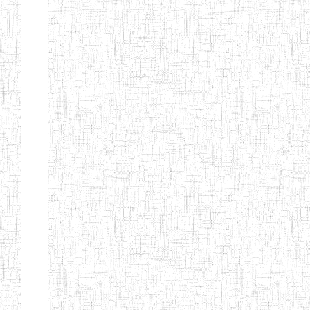
Début
Préc.
1
2
3
4
5
6
Suivant
Fin
Etablissements
d'enseignement
secondaire
technique
et
professionnel