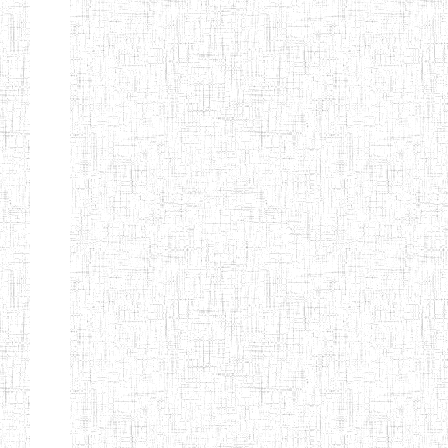
d'enseignement
normal
ENI
Chercher:
Effacer les filtres
Denomination
Type