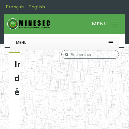
Français
English
MENU
Immatriculation
des
établissements
Etablissements