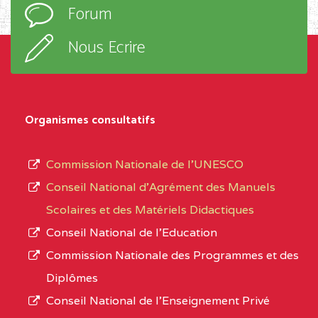
Forum
OBALA
d’enseignement,
le
Nous Ecrire
CENTRE
CEGTI ST BENOIT DE
5EK
sous-
TALA BP :25 MONATELE
système,
CENTRE
COLLEGE PRIVE LAIC
5EK
le
Organismes consultatifs
NDOMO BP :1154
type
Douala
d’enseignement
Commission Nationale de l’UNESCO
autorisé
CENTRE
COLLEGE PRIVE
5EL
Conseil National d’Agrément des Manuels
et
CATHOLIQUE JOSPEH
Scolaires et des Matériels Didactiques
le
STINTZI BP :53 OBALA
Conseil National de l’Education
numéro
Commission Nationale des Programmes et des
CENTRE
COLLEGE PRIVE LAIC LE
5EL
d’immatriculation.
Diplômes
MAGNIFICAT BP :20427
Conseil National de l’Enseignement Privé
L’offre
YDE