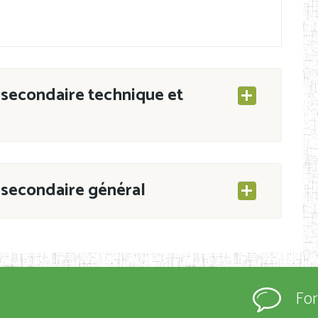
secondaire technique et
secondaire général
ESEC/CAB du 21 mars 2011 portant ouverture
s d’Enseignement Secondaire et Normal (RNE),
Fo
s régulièrement immatriculés et inscrits au