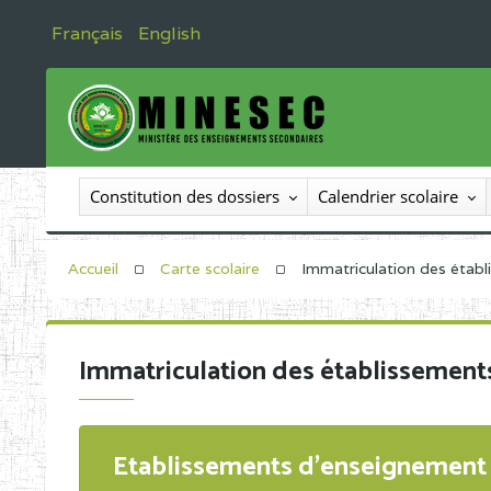
Français
English
Constitution des dossiers
Calendrier scolaire
Accueil
Carte scolaire
Immatriculation des étab
Immatriculation des établissement
Etablissements d'enseignement