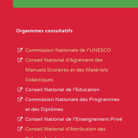
Répertoire sont publiées chaque année et po
Région
Les établissements sont listés par Région, D
Département
références des textes de création ou de tran
Organismes consultatifs
pour le secteur privé, l’ordre d’enseignemen
Arrondissement
autorisé et le numéro d’immatriculation.
Commission Nationale de l’UNESCO
Noms
Conseil National d’Agrément des
L’offre d’éducation de
l’Enseignement Secon
Localité
Manuels Scolaires et des Matériels
d’immatriculation du mois de septembre 2020
Didactiques
suit :
Conseil National de l’Education
Région
Noms
1950 établissements publics
fonctionnels
Commission Nationale des Programmes
895 CES dont 86 Bilingues
et des Diplômes
AGES COMPREHENSIVE BILINGUAL HIG
1055 Lycées dont 351 Bilingues
Conseil National de l’Enseignement Privé
72 établissements avec section bilingue 
SUD-OUEST
AGES COMPREHENSIVE BIL
Conseil National d'Attribution des
SCHOOL BP :495 KUMBA