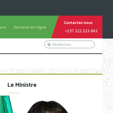
Contactez-nous
urs
Services en ligne
+237 222 223 843
tème francophone
Orientation Conseil
tème anglophone
Gestion du Personnel
Gestion du matricule des
élèves
les
Demande d'actes certificatifs
Le Ministre
Demande de subvention
Acceder au Mail pro