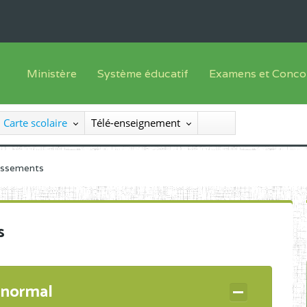
Ministère
Système éducatif
Examens et Conco
Sous sys
Le Ministre
Offre de formation
Inscriptions
Carte scolaire
Télé-enseignement
Sous sys
Le SEESEN
Progammes d'études
Liste des candidats
Inspection Générale des Services
Manuels scolaires
Résultats
lissements
Inspection Générale des Enseignements
Diplômes disponib
Administration Centrale
s
Services Déconcentrés
Organigramme
 normal