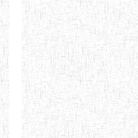
BAPTIST
08/08/1983
ENIEG
Pri
TEACHERS
TRAINING
COLLEGE
KENCHOLIA
15/09/2015
ENIEG
Pri
TEACHER'S
TRAINING
COLLEGE
"K.T.T.C NDOP"
ENIEG PRIVEE
01/09/2015
ENIEG
Pri
BILINGUE
LAIQUE LES
PERFORMANCES