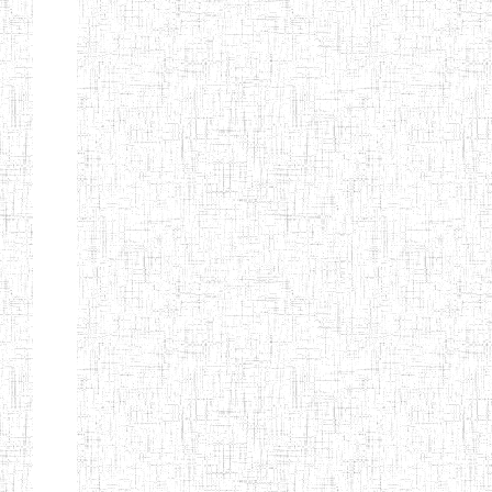
Début
Préc.
1
2
3
4
5
6
Suivant
Fin
Etablissements
d'enseignement
secondaire
technique
et
professionnel