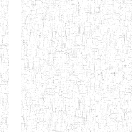
ANDREW'S BTTC
MODEL
08/09/2015
ENIEG
Pri
INCLUSIVE
BILINGUAL
TEACHER
TRAINING
INSTITUTE
CEFED/SPED/TTI
17/11/2008
ENIEG
Pri
SANTA
PTTC MBENGWI
06/08/1990
ENIEG
Pri
FULL GOSPEL
02/10/1998
ENIEG
Pri
BTTC MBENGWI