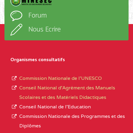
D'ENSEIGNEMENT
l’ordre
Forum
TECHNIQUE ADOLPH
d’enseignement,
KOLPING (COPAK) BP
le
Nous Ecrire
:33853 YAOUNDE
sous-
système,
CENTRE
COLLEGE
5JK
le
D'ENSEIGNEMENT
Organismes consultatifs
type
GENERAL ET
d’enseignement
PROFESSIONNEL
Commission Nationale de l’UNESCO
autorisé
(CEGEP) STE FOI BP
Conseil National d’Agrément des Manuels
et
:4740 YAOUNDE
Scolaires et des Matériels Didactiques
le
Conseil National de l’Education
CENTRE
COLLEGE PANAFRICAIN
5JK
numéro
Commission Nationale des Programmes et des
DE L'EXCELLENCE BP
d’immatriculation.
Diplômes
:4447 YAOUNDE