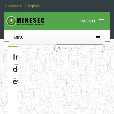
Français
English
MENU
Immatriculation
des
établissements
Etablissements