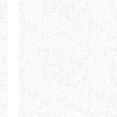
KING TEACHER
TRAINING
COLLEGE
ITCIG SENTTI
14/02/2007
ENIEG
Pri
CAMEROON
27/08/2015
ENIEG
Pri
INCLUSIVE
SPECIAL
EDUCATION
TEACHERS'
TRAINING AND
EMPOWERMENT
PROGRAMME
(CISETTEP)