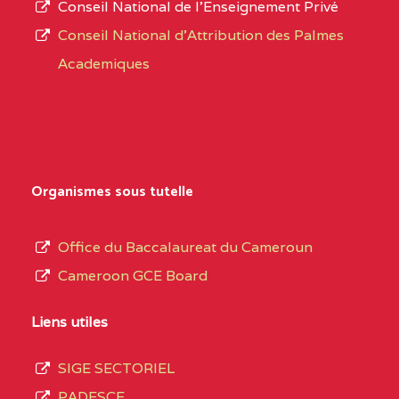
Conseil National de l’Enseignement Privé
L’offre
CENTRE
COLLEGE PRIVE
5JK
Conseil National d'Attribution des Palmes
d’éducation
CATHOLIQUE
Academiques
de
D'ENSEIGNEMENT
l’Enseignement
TECHNIQUE
Secondaire
INDUSTRIEL FEMININ
Général
MARIA GORETTI BP
au
Organismes sous tutelle
:1152 YAOUNDE
terme
des
CENTRE
COLLEGE PRIVE LAIC
5JK
Office du Baccalaureat du Cameroun
opérations
SAINT MICHEL
Cameroon GCE Board
d’immatriculation
ARCHANGE BP :10017
du
Liens utiles
YAOUNDE
mois
SIGE SECTORIEL
CENTRE
COMPLEXE SCOLAIRE
5JK
de
PADESCE