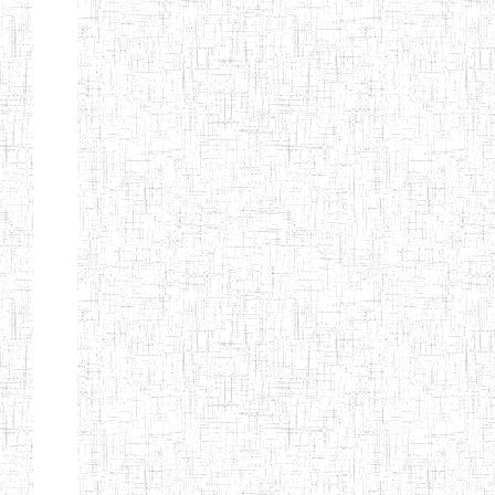
ALBERT
27/08/2015
ENIEG
Pri
TEACHERS'
TRAINING
INSTITUTE
CAMEROUN
(A.T.T.I.C)
NACHO
12/08/2010
ENIET
Pri
TECHNICAL
TEACHER
TRAINING
INSTITUTE
SAINT
28/12/2007
ENIEG
Pri