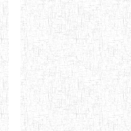
MODERNE
SAINTE MARIE
ENIEG PRIVEE
04/08/2010
ENIEG
Pri
BILINGUE LES
BOSONS
ENIEG BILINGUE
01/08/2014
ENIEG
Pri
LE NORMALIEN
CITOYEN
ENIEG BILINGUE
03/10/2012
ENIEG
Pri
CLAIRE
FONTAINE
Page 4 sur 13 Total: 307
Afficher