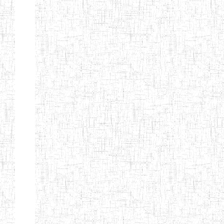
PEDAGOGIQUES
ENIEG DU HAUT
12/08/2013
ENIEG
Pri
NKAM
ENIEG BILINGUE
05/09/2003
ENIEG
Pri
DE L'IPEP DE
BANDJOUN
ENIEG PRIVEE
07/09/2012
ENIEG
Pri
NANFAH
ENPIEG TERESA
14/03/2014
ENIEG
Pri
JANE
ENIEG
04/08/2010
ENIEG
Pri