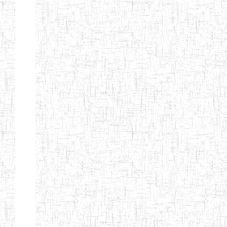
TTC TATUM
ST PIUS X
01/08/2000
ENIET
Pri
TECHNICAL
TEACHER
TRAINING
COLLEGE
TATUM
NIGHTINGALE
20/08/2013
ENIEG
Pri
TEACHER
TRAINING
COLLEGE
CHRIST THE
04/08/2010
ENIEG
Pri