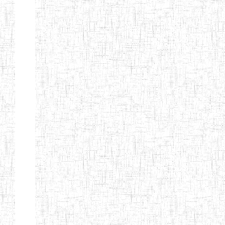
d'enseignement
normal
ENI
Chercher:
Effacer les filtres
Denomination
Type